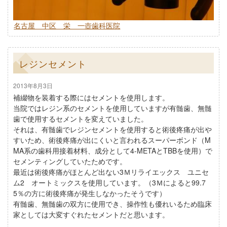
名古屋 中区 栄 一壺歯科医院
レジンセメント
2013年8月3日
補綴物を装着する際にはセメントを使用します。
当院ではレジン系のセメントを使用していますが有髄歯、無髄
歯で使用するセメントを変えていました。
それは、有髄歯でレジンセメントを使用すると術後疼痛が出や
すいため、術後疼痛が出にくいと言われるスーパーボンド（M
MA系の歯科用接着材料、成分として4-METAとTBBを使用）で
セメンティングしていたためです。
最近は術後疼痛がほとんど出ない3Ｍリライエックス ユニセ
ム2 オートミックスを使用しています。（3Ｍによると99.7
5％の方に術後疼痛が発生しなかったそうです）
有髄歯、無髄歯の双方に使用でき、操作性も優れいるため臨床
家としては大変すぐれたセメントだと思います。