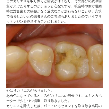
このカリエスを取り除くと歯質が薄くなり、その部分の残存歯
質が欠けたりするのがチョッと心配ですが、咬合時や側方運動
時に対合歯との接触がなく過大な力が加わらないことや、充填
で済ませたいとの患者さんのご希望もありましたのでハイブリ
ットレジンを充填することにしました。
やはりカリエスがありました。
あめ色になっているところがカリエスの部分です。エキスカベ
ーターで少しづつ慎重に取り除きました。
カリエスを除去した後、残っているセメントを取り除き窩洞の