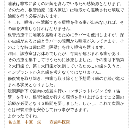
唾液は非常に多くの細菌を含んでいるため感染源となります。
そのため、根管治療（歯内療法）は唾液から遮断された環境で
治療を行う必要があります。
もしも、唾液から遮断できる環境を作る事が出来なければ、そ
の歯を抜歯しなければなりません。
根管治療中に唾液を遮断するためにラバーを使用しますが、深
い虫歯があると歯とラバーの隙間から唾液が入ってきます。そ
のような時は歯に壁（隔壁）を作り唾液を遮ります。
昨日、診療室はお休みでしたが、存続が危ぶまれる歯があり、
その治療を集中して行うために診療しました。その歯は下顎第
２大臼歯で、第１大臼歯が欠損しているためこの歯を失うと、
インプラントか入れ歯を考えなくてはなりません。
修復物を取り除き、虫歯も取り除くと予想通り歯の存続が危ぶ
まれる状況となりました。
浸潤麻酔下で歯肉の処置を行いコンポジットレジンで壁（隔
壁）を作り、根管治療が行える環境を作り上げるまでに２回の
治療が必要となり３時間を要しました。しかし、これで次回か
らは根管治療を安心して行う事ができます。
よかったですね。
名古屋 中区 栄 一壺歯科医院