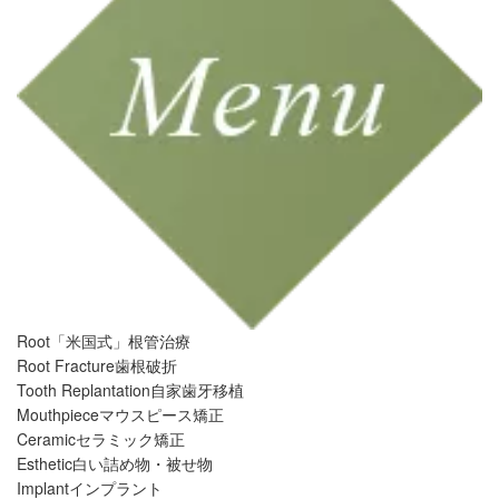
Root
「米国式」根管治療
Root Fracture
歯根破折
Tooth Replantation
自家歯牙移植
Mouthpiece
マウスピース矯正
Ceramic
セラミック矯正
Esthetic
白い詰め物・被せ物
Implant
インプラント