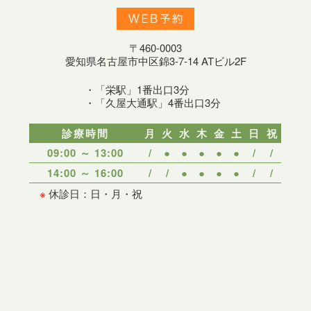
〒460-0003
愛知県名古屋市中区錦3-7-14 ATビル2F
・「栄駅」1番出口3分
・「久屋大通駅」4番出口3分
診療時間
月
火
水
木
金
土
日
祝
09:00 ～ 13:00
/
●
●
●
●
●
/
/
14:00 ～ 16:00
/
/
●
●
●
●
/
/
※
休診日：日・月・祝