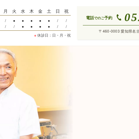
月
火
水
木
金
土
日
祝
05
電話
予約
でのご
/
●
●
●
●
●
/
/
/
/
●
●
●
●
/
/
〒460-0003 愛知県名
※
休診日：日・月・祝