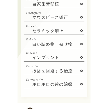
自家歯牙移植
Mouthpiece
マウスピース矯正
Ceramic
セラミック矯正
Esthetic
白い詰め物・被せ物
Implant
インプラント
Extrusion
抜歯を回避する治療
Deterioration
ボロボロの歯の治療