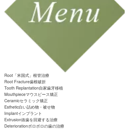
Root
「米国式」根管治療
Root Fracture
歯根破折
Tooth Replantation
自家歯牙移植
Mouthpiece
マウスピース矯正
Ceramic
セラミック矯正
Esthetic
白い詰め物・被せ物
Implant
インプラント
Extrusion
抜歯を回避する治療
Deterioration
ボロボロの歯の治療