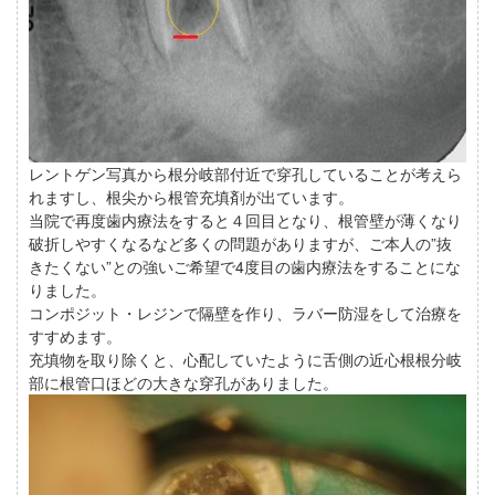
レントゲン写真から根分岐部付近で穿孔していることが考えら
れますし、根尖から根管充填剤が出ています。
当院で再度歯内療法をすると４回目となり、根管壁が薄くなり
破折しやすくなるなど多くの問題がありますが、ご本人の”抜
きたくない”との強いご希望で4度目の歯内療法をすることにな
りました。
コンポジット・レジンで隔壁を作り、ラバー防湿をして治療を
すすめます。
充填物を取り除くと、心配していたように舌側の近心根根分岐
部に根管口ほどの大きな穿孔がありました。