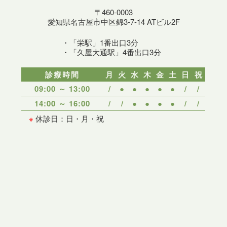
〒460-0003
愛知県名古屋市中区錦3-7-14 ATビル2F
・「栄駅」1番出口3分
・「久屋大通駅」4番出口3分
診療時間
月
火
水
木
金
土
日
祝
09:00 ～ 13:00
/
●
●
●
●
●
/
/
14:00 ～ 16:00
/
/
●
●
●
●
/
/
※
休診日：日・月・祝