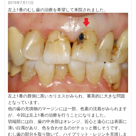
2015年7月11日
左上1番のむし歯の治療を希望して来院されました。
左上1番の唇側に黒いカリエスがみられ、審美的に大きな問題
となっています。
他の歯の充填物のマージンには一部、色素の沈着がみられます
が、今回は左上1番の治療を行うことになりました。
切端部には白、歯の中央部はオレンジ、近心と遠心には表面に
薄い白濁があり、色を合わせるのがチョッと難しそうです。
むし歯の部分を取り除いて、ハイブリット・レジンを充填しま