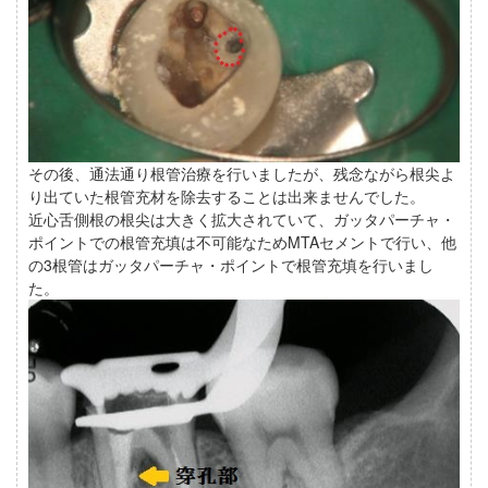
その後、通法通り根管治療を行いましたが、残念ながら根尖よ
り出ていた根管充材を除去することは出来ませんでした。
近心舌側根の根尖は大きく拡大されていて、ガッタパーチャ・
ポイントでの根管充填は不可能なためMTAセメントで行い、他
の3根管はガッタパーチャ・ポイントで根管充填を行いまし
た。