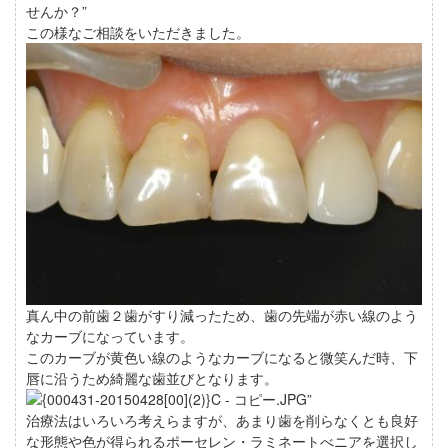
せんか？”
この様なご相談をいただきました。
真ん中の前歯２歯がすり減ったため、歯の先端が赤い線のよう
なカーブになっています。
このカーブが黄色い線のようなカーブになると微笑んだ時、下
唇に沿うため綺麗な歯並びとなります。
”
治療法はいろいろ考えらますが、あまり歯を削らなくとも良好
な形態や色が得られるポーセレン・ラミネートべニアを選択し