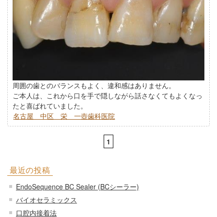
周囲の歯とのバランスもよく、違和感はありません。
ご本人は、これから口を手で隠しながら話さなくてもよくなっ
たと喜ばれていました。
名古屋 中区 栄 一壺歯科医院
1
最近の投稿
EndoSequence BC Sealer (BCシーラー)
バイオセラミックス
口腔内接着法