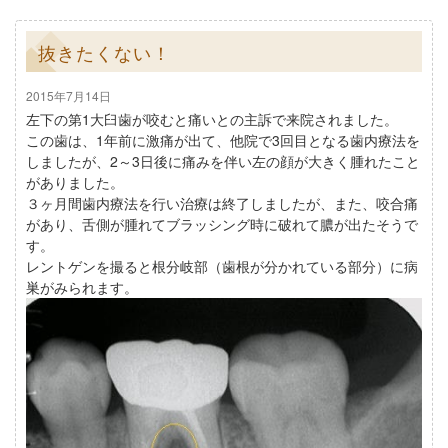
抜きたくない！
2015年7月14日
左下の第1大臼歯が咬むと痛いとの主訴で来院されました。
この歯は、1年前に激痛が出て、他院で3回目となる歯内療法を
しましたが、2～3日後に痛みを伴い左の顔が大きく腫れたこと
がありました。
３ヶ月間歯内療法を行い治療は終了しましたが、また、咬合痛
があり、舌側が腫れてブラッシング時に破れて膿が出たそうで
す。
レントゲンを撮ると根分岐部（歯根が分かれている部分）に病
巣がみられます。