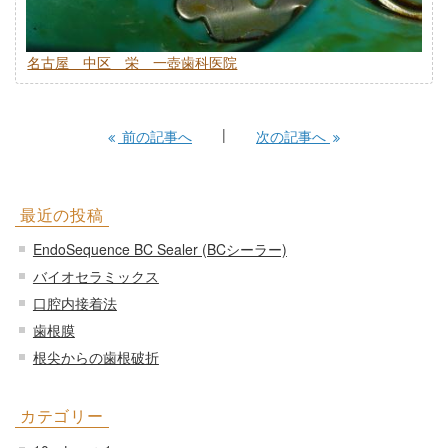
名古屋 中区 栄 一壺歯科医院
前の記事へ
次の記事へ
最近の投稿
EndoSequence BC Sealer (BCシーラー)
バイオセラミックス
口腔内接着法
歯根膜
根尖からの歯根破折
カテゴリー