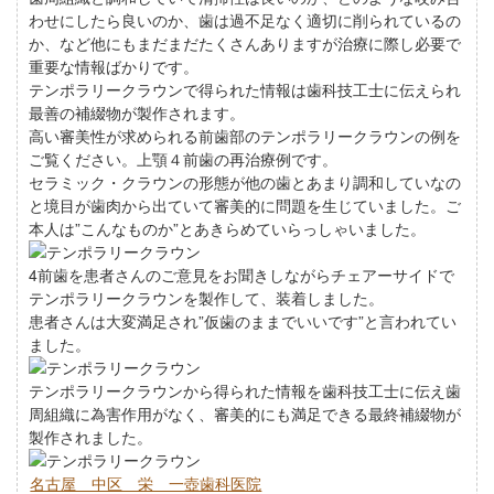
わせにしたら良いのか、歯は過不足なく適切に削られているの
か、など他にもまだまだたくさんありますが治療に際し必要で
重要な情報ばかりです。
テンポラリークラウンで得られた情報は歯科技工士に伝えられ
最善の補綴物が製作されます。
高い審美性が求められる前歯部のテンポラリークラウンの例を
ご覧ください。上顎４前歯の再治療例です。
セラミック・クラウンの形態が他の歯とあまり調和していなの
と境目が歯肉から出ていて審美的に問題を生じていました。ご
本人は”こんなものか”とあきらめていらっしゃいました。
4前歯を患者さんのご意見をお聞きしながらチェアーサイドで
テンポラリークラウンを製作して、装着しました。
患者さんは大変満足され”仮歯のままでいいです”と言われてい
ました。
テンポラリークラウンから得られた情報を歯科技工士に伝え歯
周組織に為害作用がなく、審美的にも満足できる最終補綴物が
製作されました。
名古屋 中区 栄 一壺歯科医院