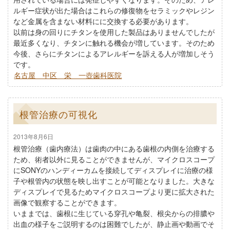
ルギー症状が出た場合はこれらの修復物をセラミックやレジン
など金属を含まない材料にに交換する必要があります。
以前は身の回りにチタンを使用した製品はありませんでしたが
最近多くなり、チタンに触れる機会が増しています。そのため
今後、さらにチタンによるアレルギーを訴える人が増加しそう
です。
名古屋 中区 栄 一壺歯科医院
根管治療の可視化
2013年8月6日
根管治療（歯内療法）は歯肉の中にある歯根の内側を治療する
ため、術者以外に見ることができませんが、マイクロスコープ
にSONYのハンディーカムを接続してディスプレイに治療の様
子や根管内の状態を映し出すことが可能となりました。大きな
ディスプレイで見るためマイクロスコープより更に拡大された
画像で観察することができます。
いままでは、歯根に生じている穿孔や亀裂、根尖からの排膿や
出血の様子をご説明するのは困難でしたが、静止画や動画でそ