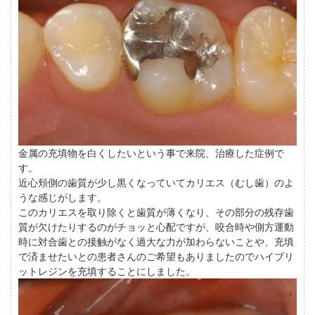
金属の充填物を白くしたいという事で来院、治療した症例で
す。
近心頬側の歯質が少し黒くなっていてカリエス（むし歯）のよ
うな感じがします。
このカリエスを取り除くと歯質が薄くなり、その部分の残存歯
質が欠けたりするのがチョッと心配ですが、咬合時や側方運動
時に対合歯との接触がなく過大な力が加わらないことや、充填
で済ませたいとの患者さんのご希望もありましたのでハイブリ
ットレジンを充填することにしました。