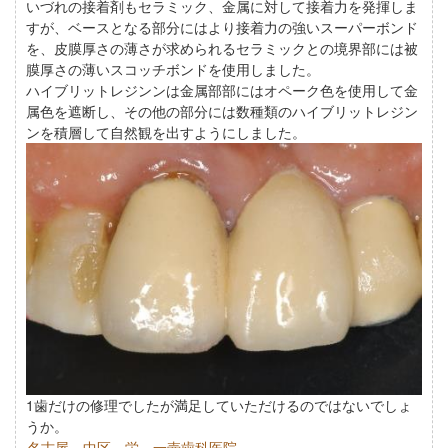
いづれの接着剤もセラミック、金属に対して接着力を発揮しま
すが、ベースとなる部分にはより接着力の強いスーパーボンド
を、皮膜厚さの薄さが求められるセラミックとの境界部には被
膜厚さの薄いスコッチボンドを使用しました。
ハイブリットレジンンは金属部部にはオペーク色を使用して金
属色を遮断し、その他の部分には数種類のハイブリットレジン
ンを積層して自然観を出すようにしました。
1歯だけの修理でしたが満足していただけるのではないでしょ
うか。
名古屋 中区 栄 一壺歯科医院