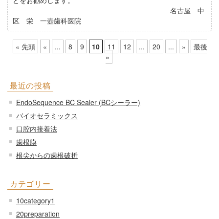
名古屋 中
区 栄 一壺歯科医院
« 先頭
«
...
8
9
10
11
12
...
20
...
»
最後
»
最近の投稿
EndoSequence BC Sealer (BCシーラー)
バイオセラミックス
口腔内接着法
歯根膜
根尖からの歯根破折
カテゴリー
10category1
20preparation