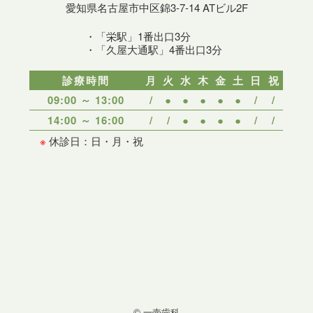
愛知県名古屋市中区錦3-7-14 ATビル2F
・「栄駅」1番出口3分
・「久屋大通駅」4番出口3分
診療時間
月
火
水
木
金
土
日
祝
09:00 ～ 13:00
/
●
●
●
●
●
/
/
14:00 ～ 16:00
/
/
●
●
●
●
/
/
※
休診日：日・月・祝
© 一壺歯科