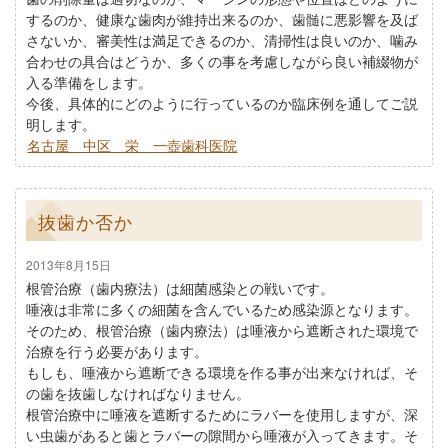
するのか、健康な歯肉が維持出来るのか、歯髄に悪影響を及ば
さないか、審美性は満足できるのか、清掃性は良いのか、噛み
合わせの具合はどうか、多くの事を考慮しながら良い補綴物が
入る準備をします。
今後、具体的にどのように行っているのか臨床例を通してご説
明します。
名古屋 中区 栄 一壺歯科医院
抜歯か否か
2013年8月15日
根管治療（歯内療法）は細菌感染との戦いです。
唾液は非常に多くの細菌を含んでいるため感染源となります。
そのため、根管治療（歯内療法）は唾液から遮断された環境で
治療を行う必要があります。
もしも、唾液から遮断できる環境を作る事が出来なければ、そ
の歯を抜歯しなければなりません。
根管治療中に唾液を遮断するためにラバーを使用しますが、深
い虫歯があると歯とラバーの隙間から唾液が入ってきます。そ