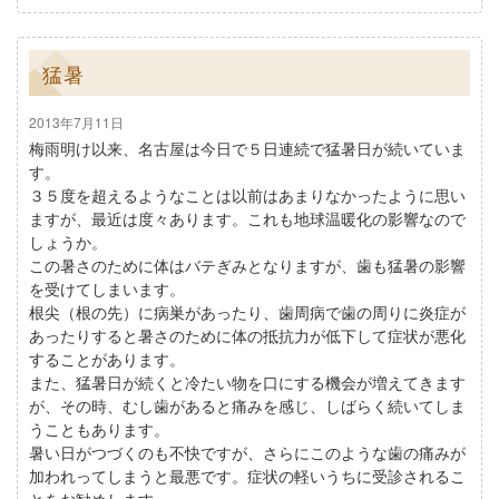
猛暑
2013年7月11日
梅雨明け以来、名古屋は今日で５日連続で猛暑日が続いていま
す。
３５度を超えるようなことは以前はあまりなかったように思い
ますが、最近は度々あります。これも地球温暖化の影響なので
しょうか。
この暑さのために体はバテぎみとなりますが、歯も猛暑の影響
を受けてしまいます。
根尖（根の先）に病巣があったり、歯周病で歯の周りに炎症が
あったりすると暑さのために体の抵抗力が低下して症状が悪化
することがあります。
また、猛暑日が続くと冷たい物を口にする機会が増えてきます
が、その時、むし歯があると痛みを感じ、しばらく続いてしま
うこともあります。
暑い日がつづくのも不快ですが、さらにこのような歯の痛みが
加われってしまうと最悪です。症状の軽いうちに受診されるこ
とをお勧めします。