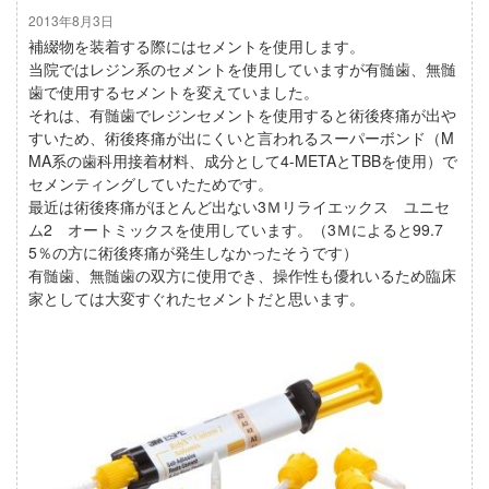
2013年8月3日
補綴物を装着する際にはセメントを使用します。
当院ではレジン系のセメントを使用していますが有髄歯、無髄
歯で使用するセメントを変えていました。
それは、有髄歯でレジンセメントを使用すると術後疼痛が出や
すいため、術後疼痛が出にくいと言われるスーパーボンド（M
MA系の歯科用接着材料、成分として4-METAとTBBを使用）で
セメンティングしていたためです。
最近は術後疼痛がほとんど出ない3Ｍリライエックス ユニセ
ム2 オートミックスを使用しています。（3Ｍによると99.7
5％の方に術後疼痛が発生しなかったそうです）
有髄歯、無髄歯の双方に使用でき、操作性も優れいるため臨床
家としては大変すぐれたセメントだと思います。