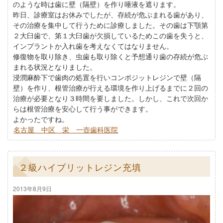
のような時は歯に壁（隔壁）を作り唾液を遮ります。
昨日、診療室はお休みでしたが、存続が危ぶまれる歯があり、
その治療を集中して行うために診療しました。その歯は下顎第
２大臼歯で、第１大臼歯が欠損しているためこの歯を失うと、
インプラントか入れ歯を考えなくてはなりません。
修復物を取り除き、虫歯も取り除くと予想通り歯の存続が危ぶ
まれる状況となりました。
浸潤麻酔下で歯肉の処置を行いコンポジットレジンで壁（隔
壁）を作り、根管治療が行える環境を作り上げるまでに２回の
治療が必要となり３時間を要しました。しかし、これで次回か
らは根管治療を安心して行う事ができます。
よかったですね。
名古屋 中区 栄 一壺歯科医院
２級ハイブリットレジン充填
2013年8月9日