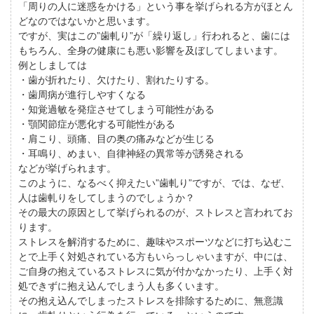
「周りの人に迷惑をかける」という事を挙げられる方がほとん
どなのではないかと思います。
ですが、実はこの”歯軋り”が「繰り返し」行われると、歯には
もちろん、全身の健康にも悪い影響を及ぼしてしまいます。
例としましては
・歯が折れたり、欠けたり、割れたりする。
・歯周病が進行しやすくなる
・知覚過敏を発症させてしまう可能性がある
・顎関節症が悪化する可能性がある
・肩こり、頭痛、目の奥の痛みなどが生じる
・耳鳴り、めまい、自律神経の異常等が誘発される
などが挙げられます。
このように、なるべく抑えたい”歯軋り”ですが、では、なぜ、
人は歯軋りをしてしまうのでしょうか？
その最大の原因として挙げられるのが、ストレスと言われてお
ります。
ストレスを解消するために、趣味やスポーツなどに打ち込むこ
とで上手く対処されている方もいらっしゃいますが、中には、
ご自身の抱えているストレスに気が付かなかったり、上手く対
処できずに抱え込んでしまう人も多くいます。
その抱え込んでしまったストレスを排除するために、無意識