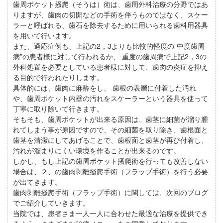
歯周ポケット掻爬（そうは）術は、歯周外科治療の分野ではあ
りますが、歯肉の切開などの手術を伴うものではなく、スケー
ラーと呼ばれる、歯石を除去するために用いられる歯科用器具
を用いて行います。
また、適応症例も、上記の2，3よりも比較的軽度の”中度歯周
病”の患者様に対して行われるか、 重度の歯周病で上記2，3の
外科処置を必要としている患者様に対して、歯肉の炎症を抑え
る目的で行われたりします。
具体的には、歯肉に麻酔をし、 歯根の表層に付着した汚れ
や、歯周ポケット内壁の汚れをスケーラーという器具を使って
丁寧に取り除いて行きます。
そもそも、歯周ポケットが出来る原因は、歯茎に細菌が溜り腫
れてしまう事が原因ですので、その細菌を取り除き、歯根面と
歯茎を清潔にしてあげることで、歯根面と歯茎が再び付着し、
汚れが溜まりにくい環境を作ることが出来るのです。
しかし、もし上記の歯周ポケット掻爬術を行っても改善しない
場合は、２、の歯肉剥離掻爬手術（フラップ手術）を行う必要
が出てきます。
歯肉剥離掻爬手術（フラップ手術）に関しては、次回のブログ
でご紹介していきます。
当院では、患者さま一人一人に合わせた最適な治療を提供でき