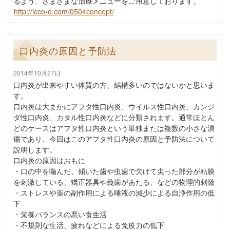
るよう、さまざまな治療メニューをご用意しております。
http://icco-d.com/0504concept/
口内炎の原因と予防法
2014年10月27日
口内炎が出来やすい体質の方、結構多いのではないかと思いま
す。
口内炎は大まかにアフタ性口内炎、ウイルス性口内炎、カンジ
ダ性口内炎、カタル性口内炎などに分類されます。通常ほとん
どのケースはアフタ性口内炎という単独または複数の小さな潰
瘍であり、今回はこのアフタ性口内炎の原因と予防法について
説明します。
口内炎の原因はおもに
・口の中を噛んだ、傾いた歯や虫歯で欠けて尖った部分が粘膜
を刺激している、矯正器具や義歯があたる、などの物理的刺激
・ストレスや薬の副作用による唾液の減少による自浄作用の低
下
・栄養バランスの悪い食生活
・不規則な生活、疲れなどによる免疫力の低下