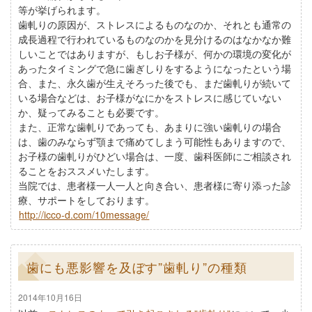
等が挙げられます。
歯軋りの原因が、ストレスによるものなのか、それとも通常の
成長過程で行われているものなのかを見分けるのはなかなか難
しいことではありますが、もしお子様が、何かの環境の変化が
あったタイミングで急に歯ぎしりをするようになったという場
合、また、永久歯が生えそろった後でも、まだ歯軋りが続いて
いる場合などは、お子様がなにかをストレスに感じていない
か、疑ってみることも必要です。
また、正常な歯軋りであっても、あまりに強い歯軋りの場合
は、歯のみならず顎まで痛めてしまう可能性もありますので、
お子様の歯軋りがひどい場合は、一度、歯科医師にご相談され
ることをおススメいたします。
当院では、患者様一人一人と向き合い、患者様に寄り添った診
療、サポートをしております。
http://icco-d.com/10message/
歯にも悪影響を及ぼす”歯軋り”の種類
2014年10月16日