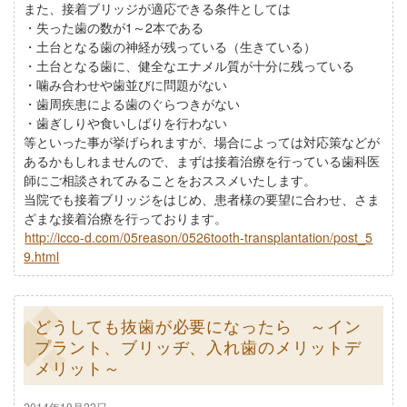
また、接着ブリッジが適応できる条件としては
・失った歯の数が1～2本である
・土台となる歯の神経が残っている（生きている）
・土台となる歯に、健全なエナメル質が十分に残っている
・噛み合わせや歯並びに問題がない
・歯周疾患による歯のぐらつきがない
・歯ぎしりや食いしばりを行わない
等といった事が挙げられますが、場合によっては対応策などが
あるかもしれませんので、まずは接着治療を行っている歯科医
師にご相談されてみることをおススメいたします。
当院でも接着ブリッジをはじめ、患者様の要望に合わせ、さま
ざまな接着治療を行っております。
http://icco-d.com/05reason/0526tooth-transplantation/post_5
9.html
どうしても抜歯が必要になったら ～イン
プラント、ブリッヂ、入れ歯のメリットデ
メリット～
2014年10月22日