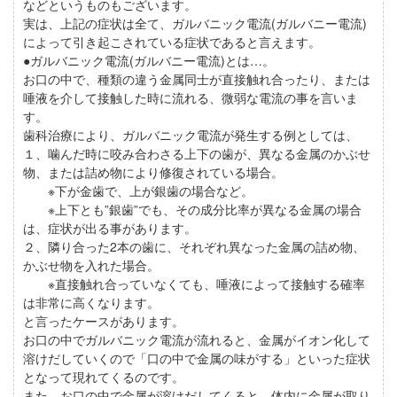
などというものもございます。
実は、上記の症状は全て、ガルバニック電流(ガルバニー電流)
によって引き起こされている症状であると言えます。
●ガルバニック電流(ガルバニー電流)とは…。
お口の中で、種類の違う金属同士が直接触れ合ったり、または
唾液を介して接触した時に流れる、微弱な電流の事を言いま
す。
歯科治療により、ガルバニック電流が発生する例としては、
１、噛んだ時に咬み合わさる上下の歯が、異なる金属のかぶせ
物、または詰め物により修復されている場合。
※下が金歯で、上が銀歯の場合など。
※上下とも”銀歯”でも、その成分比率が異なる金属の場合
は、症状が出る事があります。
２、隣り合った2本の歯に、それぞれ異なった金属の詰め物、
かぶせ物を入れた場合。
※直接触れ合っていなくても、唾液によって接触する確率
は非常に高くなります。
と言ったケースがあります。
お口の中でガルバニック電流が流れると、金属がイオン化して
溶けだしていくので「口の中で金属の味がする」といった症状
となって現れてくるのです。
また、お口の中で金属が溶けだしてくると、体内に金属が取り