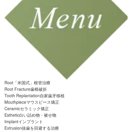
Root
「米国式」根管治療
Root Fracture
歯根破折
Tooth Replantation
自家歯牙移植
Mouthpiece
マウスピース矯正
Ceramic
セラミック矯正
Esthetic
白い詰め物・被せ物
Implant
インプラント
Extrusion
抜歯を回避する治療