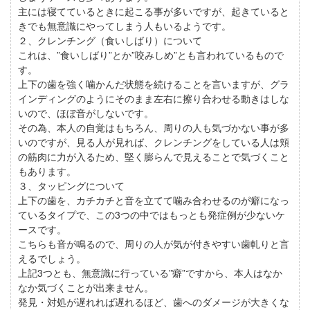
主には寝てているときに起こる事が多いですが、起きていると
きでも無意識にやってしまう人もいるようです。
２、クレンチング（食いしばり）について
これは、”食いしばり”とか”咬みしめ”とも言われているもので
す。
上下の歯を強く噛かんだ状態を続けることを言いますが、グラ
インディングのようにそのまま左右に擦り合わせる動きはしな
いので、ほぼ音がしないです。
その為、本人の自覚はもちろん、周りの人も気づかない事が多
いのですが、見る人が見れば、クレンチングをしている人は頬
の筋肉に力が入るため、堅く膨らんで見えることで気づくこと
もあります。
３、タッピングについて
上下の歯を、カチカチと音を立てて噛み合わせるのが癖になっ
ているタイプで、この3つの中ではもっとも発症例が少ないケ
ースです。
こちらも音が鳴るので、周りの人が気が付きやすい歯軋りと言
えるでしょう。
上記3つとも、無意識に行っている”癖”ですから、本人はなか
なか気づくことが出来ません。
発見・対処が遅れれば遅れるほど、歯へのダメージが大きくな