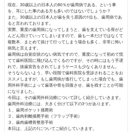
現在、30歳以上の日本人の80％が歯周病である、という事
を、耳にした事のある方も多いのではないでしょうか？
また、30歳以上の日本人が歯を失う原因の1位も、歯周病であ
ると言われております。
実際、重度の歯周病になってしまうと、歯を支えている骨がど
んどん溶けていってしまいますので、歯も一本だけではなくて
複数本、まとめて抜けて行ってしまう場合も多く、非常に怖い
病気と言えます。
歯周病は自覚症状のない病気ですので、重度になって初めて慌
てて歯科医院に飛び込んでくるのですが、その時にはもう手遅
れで、抜歯宣告をされてしまうケースも少なくありません。
そうならないよう、早い段階で歯科医院を受診されることをお
ススメしますが、もし歯周病が進行してしまった場合でも、歯
周外科手術によって歯茎や骨を回復させ、歯を残すことが可能
になりました。
今回は、その歯周外科治療について詳しく紹介していきます。
歯周外科治療には、大きく分けて以下の3つがあります。
１、歯周ポケット掻爬術
２、歯肉剥離掻爬手術（フラップ手術）
３、歯肉歯槽骨整形手術
本日は、上記の1についてご紹介していきます。