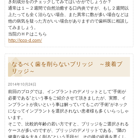
き剤成分をのチェックしてみてはいかがでしょうか？
通常は１～２週間で自然治癒する口内炎ですが、もし２週間以
上たっても全く治らない場合、また異常に数が多い場合などは
他の病気を疑った方がいい場合がありますので歯科医に相談し
てみましょう。
当院のＨＰはこちら
http://icco-d.com/
なるべく歯を削らないブリッジ ～接着ブ
リッジ～
2014年10月24日
前回のブログでは、インプラントのデメリットとして”手術が
必要である”という事をご紹介させて頂きましたが、実際、イ
ンプラントが良いという事は解っていてもこの”手術”がネック
になってインプラントを選択されない患者様も多くいらっしゃ
います。
そこで、比較的年齢の若い方ですと、ブリッジをご選択される
ケースが多いのですが、ブリッジのデメリットである、”隣の
健康な歯を大きく削る”という手段が、その後の経過を悪くし