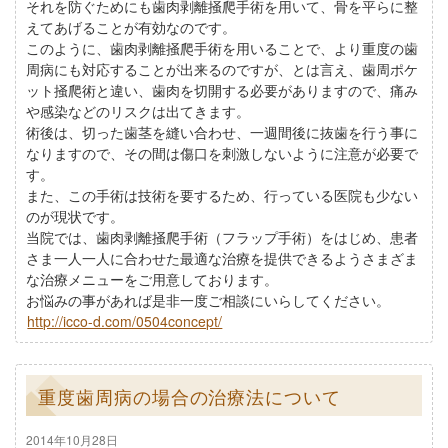
それを防ぐためにも歯肉剥離掻爬手術を用いて、骨を平らに整
えてあげることが有効なのです。
このように、歯肉剥離掻爬手術を用いることで、より重度の歯
周病にも対応することが出来るのですが、とは言え、歯周ポケ
ット掻爬術と違い、歯肉を切開する必要がありますので、痛み
や感染などのリスクは出てきます。
術後は、切った歯茎を縫い合わせ、一週間後に抜歯を行う事に
なりますので、その間は傷口を刺激しないように注意が必要で
す。
また、この手術は技術を要するため、行っている医院も少ない
のが現状です。
当院では、歯肉剥離掻爬手術（フラップ手術）をはじめ、患者
さま一人一人に合わせた最適な治療を提供できるようさまざま
な治療メニューをご用意しております。
お悩みの事があれば是非一度ご相談にいらしてください。
http://icco-d.com/0504concept/
重度歯周病の場合の治療法について
2014年10月28日