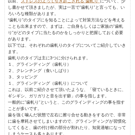
以前、
ストレスのよって引き起こされる”歯軋り”
について、少
し書かせて頂きましたが、実は一言で”歯軋り”と言っても、い
ろいろな種類があります。
“歯軋り”のタイプにを知ることによって対策方法などを考える
ことも出来ますので、まずは、ご自身もしくはご家族の”歯軋
り”がどのタイプに当たるのかをしっかりと把握しておく必要
があります。
以下では、それぞれの歯軋りのタイプについてご紹介していき
ます。
歯軋りのタイプは主に3つに分けられます。
１、グラインディング（歯軋り）
２、クレンチング（食いしばり）
３、タッピング
１、グラインディング（歯軋り）について
これは、以前ご紹介させて頂いたような、「寝ているときに、
ギシギシ、ガリガリと音を出す癖」の事を指します。
一般的に”歯軋り”というと、このグラインディングの事を指す
ことが多いです。
歯を強く噛んだ状態で左右に擦り合せる動きをするので、非常
に歯を摩耗させてしまいますので、グラインディングが習慣化
してくると、歯の付け根の部分が割れたり、知覚過敏になって
しまうケースも多々あります。