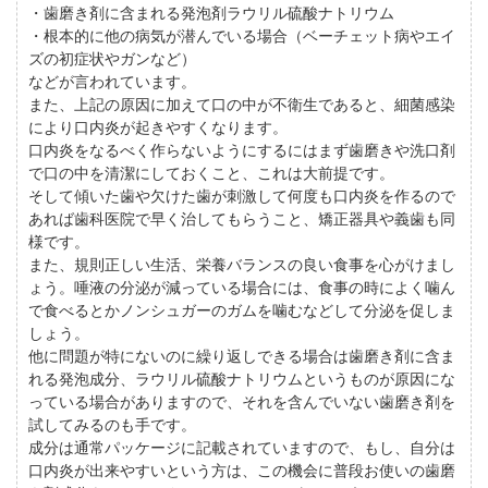
・歯磨き剤に含まれる発泡剤ラウリル硫酸ナトリウム
・根本的に他の病気が潜んでいる場合（ベーチェット病やエイ
ズの初症状やガンなど）
などが言われています。
また、上記の原因に加えて口の中が不衛生であると、細菌感染
により口内炎が起きやすくなります。
口内炎をなるべく作らないようにするにはまず歯磨きや洗口剤
で口の中を清潔にしておくこと、これは大前提です。
そして傾いた歯や欠けた歯が刺激して何度も口内炎を作るので
あれば歯科医院で早く治してもらうこと、矯正器具や義歯も同
様です。
また、規則正しい生活、栄養バランスの良い食事を心がけまし
ょう。唾液の分泌が減っている場合には、食事の時によく噛ん
で食べるとかノンシュガーのガムを噛むなどして分泌を促しま
しょう。
他に問題が特にないのに繰り返しできる場合は歯磨き剤に含ま
れる発泡成分、ラウリル硫酸ナトリウムというものが原因にな
っている場合がありますので、それを含んでいない歯磨き剤を
試してみるのも手です。
成分は通常パッケージに記載されていますので、もし、自分は
口内炎が出来やすいという方は、この機会に普段お使いの歯磨