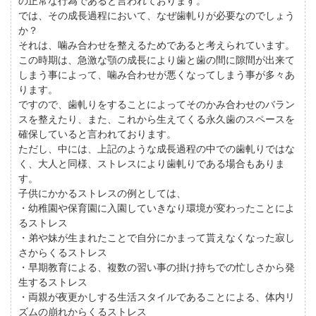
では、その成長過程において、なぜ歯軋りが必要なのでしょう
か？
それは、噛み合わせを整えるためであると考えられています。
この時期は、急激な顎の成長により歯と歯の間に隙間が出来て
しまう事によって、噛み合わせが悪くなってしまう事が多々あ
ります。
ですので、歯軋りをすることによってそのかみ合わせのバラン
スを整えたり、また、これから生えてくる永久歯のスペースを
確保していると言われております。
ただし、中には、上記のような成長過程の中での歯軋りではな
く、大人と同様、ストレスにより歯軋りである場合もありま
す。
子供にかかるストレスの例としては、
・幼稚園や保育園に入園していきなり環境が変わったことによ
るストレス
・弟や妹が生まれたことで自分にかまって貰えなくなった寂し
さからくるストレス
・早期教育による、複数の習い事の掛け持ちでの忙しさから発
生するストレス
・両親が夜更かしする生活スタイルであることによる、体内リ
ズムの崩れからくるストレス