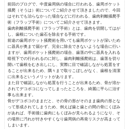
前回のプログで、中度歯周病の場合に行われる、歯周ポケット
掻爬（そうは）術についてご紹介させて頂きましたので、今回
はそれでも治らなかった場合などに行われる、歯肉剥離掻爬手
術（フラップ手術）についてご紹介させて頂きます。
歯肉剥離掻爬手術（フラップ手術）とは、歯肉を切開してはが
し、歯根についた歯石を除去する手術です。
前途の歯周ポケット掻爬術を用いても歯周ポケットが深いため
に器具が奥まで届かず、完全に除去できないような場合に行い
ますが、歯周ポケット掻爬術の場合、歯茎の中に器具を入れる
暗視下での行われるのに対し、歯肉剥離掻爬術は、歯茎を切り
開いて歯根をむき出しにし、実際に目で確認しながら処置をす
ることが出来るため、隅々まで取りこぼしがなく、歯根を清潔
に出来るというメリットがあります。
また目で確認しながら処置を行うことが出来るため、骨が溶か
されてデコボコになってしまったところを、綺麗に平らに治す
事も出来ます。
骨がデコボコのままだと、その骨の形がそのまま歯肉の形とな
って形成されてしまうため、例えば歯と歯との間の骨にくぼみ
があれば、手術後に歯肉にもくぼみが見られるようになり、そ
の場所に汚れが付きやすくなり歯周病の再発リスクが高まって
しまいます。