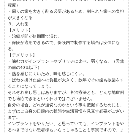
程度）
・周りの歯を大きく削る必要があるため、削られた歯への負担
が大きくなる
３、入れ歯
【メリット】
・治療期間が短期間で済む。
・保険が適用できるので、保険内で制作する場合は安価にな
る。
【デメリット】
・噛む力がインプラントやブリッヂに比べ、弱くなる。（天然
の歯の40％以下）
・熱を感じにくいため、味を感じにくい。
・ばねを掛けた歯への負担が大きく、数年でその歯も抜歯をす
ることになってしまう。
それぞれ良し悪しはありますが、各治療法とも、どんな地症例
でも適応できるというわけではございません。
自分の場合、どれが適切なのかという事を把握するためにも、
まずはご自身の口腔内の状態や生活習慣を見直す必要がござい
ます。
インプラントをやりたい、と思っていても、インプラントをや
るべきではない患者様もいらっしゃることも事実ですので、ま