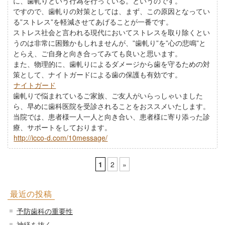
に、歯軋りという行為を行っている。というのです。
ですので、歯軋りの対策としては、まず、この原因となってい
る”ストレス”を軽減させてあげることが一番です。
ストレス社会と言われる現代においてストレスを取り除くとい
うのは非常に困難かもしれませんが、”歯軋り”を”心の悲鳴”と
とらえ、ご自身と向き合ってみても良いと思います。
また、物理的に、歯軋りによるダメージから歯を守るための対
策として、ナイトガードによる歯の保護も有効です。
ナイトガード
歯軋りで悩まれているご家族、ご友人がいらっしゃいました
ら、早めに歯科医院を受診されることをおススメいたします。
当院では、患者様一人一人と向き合い、患者様に寄り添った診
療、サポートをしております。
http://icco-d.com/10message/
1
2
»
最近の投稿
予防歯科の重要性
神経を抜く