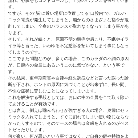
流れ、心臓をもコントロールし、全身のバランスを保っていま
す。
ですが、その”脳”に近い場所に位置してる”口腔内”で、ガルバ
ニック電流が発生してしまうと、脳からのさまざまな指令が混
乱してしまい、全身のバランスが取れなくなってしまう事があ
ります。
そして、それが続くと、原因不明の頭痛や肩こり、不眠やイラ
イラ等と言った、いわゆる不定愁訴を招いてしまう事にもなっ
てしまうのです。
ここでまた問題なのが、多くの場合、このカラダの不調の原因
が、口腔内の金属にあるいうこのに気づかない。という事で
す。
その結果、更年期障害や自律神経失調症などと言った誤った診
断が下され、ホントの原因に気づくことが出来ずに、長い間、
不快な症状に苦しむことになってしまいます。
これを解決する手段としては、お口の中の金属を全て取り除い
てあげることが有効です。
とは言え、例えば噛み合わせが強すぎる人の場合、奥歯にセラ
ミックを入れてしまうと、すぐに割れてしまい使い物にならな
かったりするので、そのケースの場合は金歯を入れるのがベス
トだったりします。
何が良い、何が悪いという事ではなく、ご自身の癖や特徴をよ