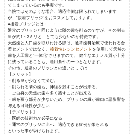
てしまっているのも事実です。
当院ではそのような場合、適応症例は限られてしまいます
が、”接着ブリッジ”をおススメしております。
●接着ブリッジとは・・・
通常のブリッジと同じように隣の歯を削るのですが、その削る
量が約1～2ミリと、とても少ないのが特徴です。
天然歯と人口歯を取り付ける際は、通常歯科治療で使われる合
着セメントではなく、
接着性レジンセメント
を使用して天然の
歯を人工歯と”一体化”させますので、 健全なエナメル質が十分
に残っていることも、適用条件の一つとなります。
その他、通常のブリッジとの違いとしては
【メリット】
・削る量が少なくて済む。
・削られる隣の歯も、神経を残すことが出来る。
・ご自身の天然の歯を多く残すことが出来る
・歯を覆う部分が少ないため、ブリッジの縁が歯肉に悪影響を
与える可能性が少ない
【デメリット】
・医師の技術力が必要になる
・通常のブリッジに比べ、適応できる症例が限られる
といった事が挙げられます。