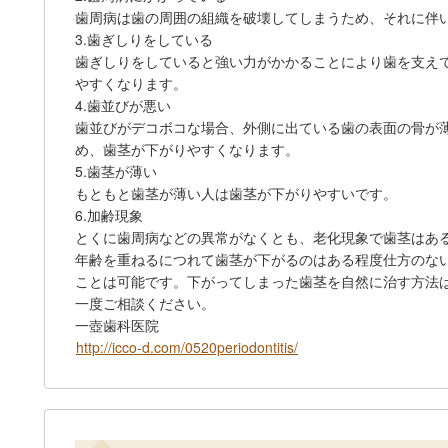
歯周病は歯の周囲の組織を破壊してしまうため、それに伴
3.歯ぎしりをしている
歯ぎしりをしていると強い力がかかることにより歯を支え
やすくなります。
4.歯並びが悪い
歯並びがデコボコな場合、外側に出ている歯の表面の骨が
め、歯茎が下がりやすくなります。
5.歯茎が薄い
もともと歯茎が薄い人は歯茎が下がりやすいです。
6.加齢現象
とくに歯周病などの異常がなくとも、老化現象で歯茎はあ
年齢を重ねるにつれて歯茎が下がるのはある程度仕方のな
ことは可能です。下がってしまった歯茎を自然に治す方法
一度ご相談ください。
一壺歯科医院
http://icco-d.com/0520periodontitis/