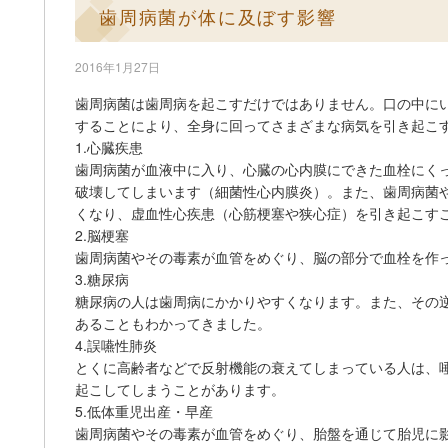
歯周病菌が体に及ぼす影響
2016年1月27日
歯周病菌は歯周病を起こすだけではありません。口の中に
することにより、全身に回ってさまざまな病気を引き起こ
1.心臓疾患
歯周病菌が血液中に入り、心臓の心内膜にできた血栓にく
破壊してしまいます（細菌性心内膜炎）。また、歯周病菌
くなり、虚血性心疾患（心筋梗塞や狭心症）を引き起こす
2.脳梗塞
歯周病菌やその毒素が血管をめぐり、脳の部分で血栓を作
3.糖尿病
糖尿病の人は歯周病にかかりやすくなります。また、その
あることもわかってきました。
4.誤嚥性肺炎
とくに高齢者などで反射機能の衰えてしまっている人は、
起こしてしまうことがあります。
5.低体重児出産・早産
歯周病菌やその毒素が血管をめぐり、胎盤を通じて胎児に