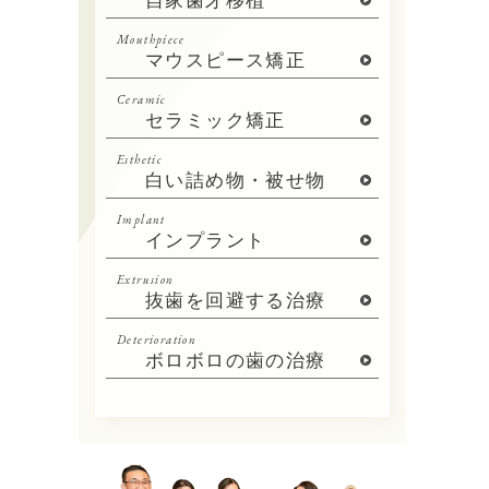
自家歯牙移植
Mouthpiece
マウスピース矯正
Ceramic
セラミック矯正
Esthetic
白い詰め物・被せ物
Implant
インプラント
Extrusion
抜歯を回避する治療
Deterioration
ボロボロの歯の治療