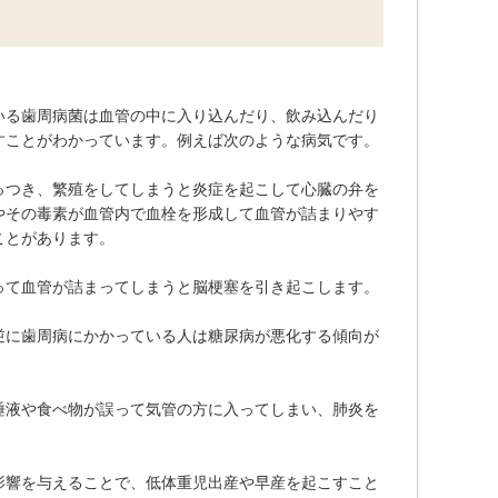
いる歯周病菌は血管の中に入り込んだり、飲み込んだり
すことがわかっています。例えば次のような病気です。
っつき、繁殖をしてしまうと炎症を起こして心臓の弁を
やその毒素が血管内で血栓を形成して血管が詰まりやす
ことがあります。
って血管が詰まってしまうと脳梗塞を引き起こします。
逆に歯周病にかかっている人は糖尿病が悪化する傾向が
唾液や食べ物が誤って気管の方に入ってしまい、肺炎を
影響を与えることで、低体重児出産や早産を起こすこと