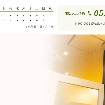
月
火
水
木
金
土
日
祝
05
電話
予約
でのご
/
●
●
●
●
●
/
/
/
/
●
●
●
●
/
/
〒460-0003 愛知県名
※
休診日：日・月・祝