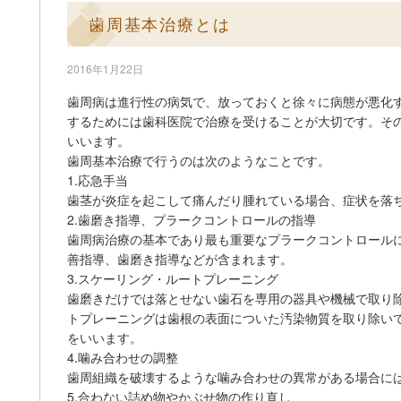
歯周基本治療とは
2016年1月22日
歯周病は進行性の病気で、放っておくと徐々に病態が悪化
するためには歯科医院で治療を受けることが大切です。そ
いいます。
歯周基本治療で行うのは次のようなことです。
1.応急手当
歯茎が炎症を起こして痛んだり腫れている場合、症状を落
2.歯磨き指導、プラークコントロールの指導
歯周病治療の基本であり最も重要なプラークコントロール
善指導、歯磨き指導などが含まれます。
3.スケーリング・ルートプレーニング
歯磨きだけでは落とせない歯石を専用の器具や機械で取り
トプレーニングは歯根の表面についた汚染物質を取り除い
をいいます。
4.噛み合わせの調整
歯周組織を破壊するような噛み合わせの異常がある場合に
5.合わない詰め物やかぶせ物の作り直し