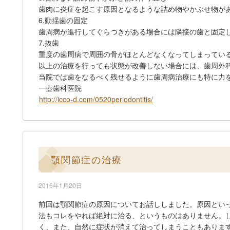
歯肉に炎症を起こす原因となるような詰め物やかぶせ物が
6.動揺歯の固定
歯周病が進行してぐらつきがある場合には隣接の歯と固定
7.抜歯
重度の歯周病で周囲の骨がほとんどなくなってしまってい
以上の治療を行っても状態が改善しない場合には、歯周外
当院では歯をなるべく残せるように歯周病治療にも特に力
一壺歯科医院
http://icco-d.com/0520periodontitis/
顎関節症の治療
2016年1月20日
前回は顎関節症の原因についてお話ししました。原因とい
法もコレをやれば絶対に治る、というものはありません。
く、また、自然に症状が消えて治ってしまうこともありま