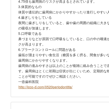
4.75倍も歯周病のリスクが高まるとされています。
3.体質的なもの
体質や遺伝的に歯周病にかかりやすかったり進行しやすい
4.歯ぎしりをしている
夜間に歯ぎしりをしていると、歯や歯の周囲の組織に大き
の吸収が加速します。
5.口呼吸である
鼻づまりなどが原因で口呼吸をしていると、口の中の唾液
クが高まります。
6.プラークコントロールに問題がある
歯垢が溜まりやすい食生活（糖質を多く摂る、間食が多い
歯周病にかかりやすくなります。
歯周病の進みやすさは以上のことが複雑に絡み合うことで
す。歯周病はとくに初期は症状が出にくいため、定期的な
ことが可能ですのでぜひご相談ください。
一壺歯科医院
http://icco-d.com/0520periodontitis/