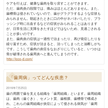
ケアを行えば、健康な歯肉を取り戻すことができます。
ただ、歯肉炎の段階では、痛みはほとんどありません。また、
歯槽骨は侵されていないので、歯がグラグラするような症状も
みられません。朝起きたときに口の中がネバネバしたり、ブラ
ッシング時に出血するなどの症状がみられることはあります
が、日常生活に支障をきたすほどではないため、見過ごされる
ことが多いのです。
また、歯肉炎の症状は一過性で治まったり、再び発症したりを
繰り返すため、症状が治まると、治ってしまったと油断しがち
です。こうして歯肉の炎症をなおざりにしていると、いつかは
骨が破壊される歯周炎へと進んでしまうのです。
http://icco-d.com/
「歯周病」ってどんな疾患？
2016年7月25日
歯の周囲で歯を支える組織を「歯周組織」といます。歯周組織
は、歯肉（歯ぐき）、セメント質、歯根膜、歯槽骨で構成さ
れ、これらの歯周組織が炎症によって侵される病気が「歯周