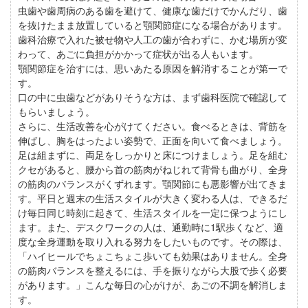
虫歯や歯周病のある歯を避けて、健康な歯だけでかんだり、歯
を抜けたまま放置していると顎関節症になる場合があります。
歯科治療で入れた被せ物や人工の歯が合わずに、かむ場所が変
わって、あごに負担がかかって症状が出る人もいます。
顎関節症を治すには、思いあたる原因を解消することが第一で
す。
口の中に虫歯などがありそうな方は、まず歯科医院で確認して
もらいましょう。
さらに、生活改善を心がけてください。食べるときは、背筋を
伸ばし、胸をはったよい姿勢で、正面を向いて食べましょう。
足は組まずに、両足をしっかりと床につけましょう。足を組む
クセがあると、腰から首の筋肉がねじれて背骨も曲がり、全身
の筋肉のバランスがくずれます。顎関節にも悪影響が出てきま
す。平日と週末の生活スタイルが大きく変わる人は、できるだ
け毎日同じ時刻に起きて、生活スタイルを一定に保つようにし
ます。また、デスクワークの人は、通勤時に1駅歩くなど、適
度な全身運動を取り入れる努力をしたいものです。その際は、
「ハイヒールでちょこちょこ歩いても効果はありません。全身
の筋肉バランスを整えるには、手を振りながら大股で歩く必要
があります。」こんな毎日の心がけが、あごの不調を解消しま
す。