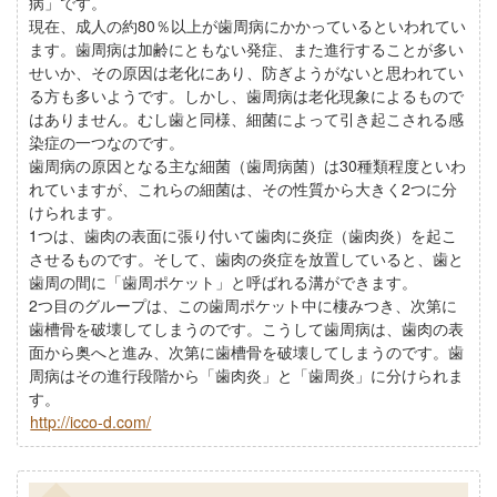
病」です。
現在、成人の約80％以上が歯周病にかかっているといわれてい
ます。歯周病は加齢にともない発症、また進行することが多い
せいか、その原因は老化にあり、防ぎようがないと思われてい
る方も多いようです。しかし、歯周病は老化現象によるもので
はありません。むし歯と同様、細菌によって引き起こされる感
染症の一つなのです。
歯周病の原因となる主な細菌（歯周病菌）は30種類程度といわ
れていますが、これらの細菌は、その性質から大きく2つに分
けられます。
1つは、歯肉の表面に張り付いて歯肉に炎症（歯肉炎）を起こ
させるものです。そして、歯肉の炎症を放置していると、歯と
歯周の間に「歯周ポケット」と呼ばれる溝ができます。
2つ目のグループは、この歯周ポケット中に棲みつき、次第に
歯槽骨を破壊してしまうのです。こうして歯周病は、歯肉の表
面から奥へと進み、次第に歯槽骨を破壊してしまうのです。歯
周病はその進行段階から「歯肉炎」と「歯周炎」に分けられま
す。
http://icco-d.com/