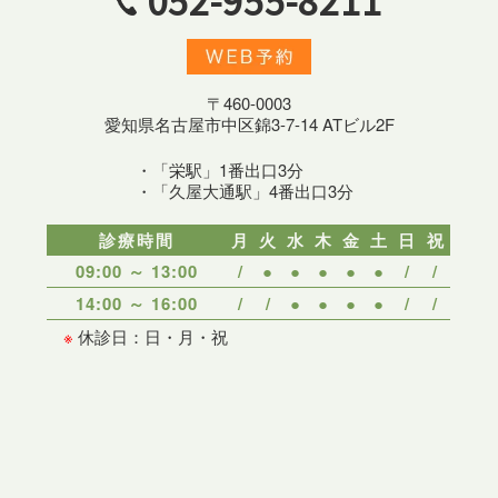
052-955-8211
〒460-0003
愛知県名古屋市中区錦3-7-14 ATビル2F
・「栄駅」1番出口3分
・「久屋大通駅」4番出口3分
診療時間
月
火
水
木
金
土
日
祝
09:00 ～ 13:00
/
●
●
●
●
●
/
/
14:00 ～ 16:00
/
/
●
●
●
●
/
/
※
休診日：日・月・祝