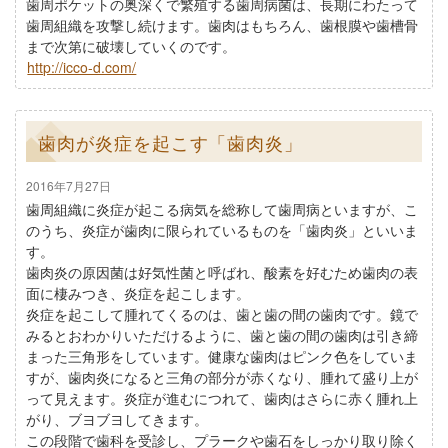
歯周ポケットの奥深くで繁殖する歯周病菌は、長期にわたって
歯周組織を攻撃し続けます。歯肉はもちろん、歯根膜や歯槽骨
まで次第に破壊していくのです。
http://icco-d.com/
歯肉が炎症を起こす「歯肉炎」
2016年7月27日
歯周組織に炎症が起こる病気を総称して歯周病といますが、こ
のうち、炎症が歯肉に限られているものを「歯肉炎」といいま
す。
歯肉炎の原因菌は好気性菌と呼ばれ、酸素を好むため歯肉の表
面に棲みつき、炎症を起こします。
炎症を起こして腫れてくるのは、歯と歯の間の歯肉です。鏡で
みるとおわかりいただけるように、歯と歯の間の歯肉は引き締
まった三角形をしています。健康な歯肉はピンク色をしていま
すが、歯肉炎になると三角の部分が赤くなり、腫れて盛り上が
って見えます。炎症が進むにつれて、歯肉はさらに赤く腫れ上
がり、ブヨブヨしてきます。
この段階で歯科を受診し、プラークや歯石をしっかり取り除く