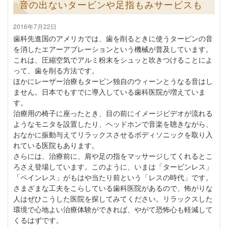
音の出ないタービンや足指もみサービスも
2016年7月22日
歯科先進国のアメリカでは、歯を削るときに使うタービンの音
を消したエアーアブレーションという機械が普及しています。
これは、圧縮空気でアルミ粉末をシュッと吹きつけることによ
って、歯を削る方法です。
ほかにレーザー治療もタービン独自のウィーンとうなる音はし
ません。日本でもすでに導入している歯科医院が増えていま
す。
治療用の椅子に座ったとき、目の前にイメージビデオが流れる
ようなモニタを設置したり、ヘッドホンで音楽を聴きながら、
おなかに振動与えてリラックスさせるボディソニックを取り入
れている医院もあります。
さらには、治療前に、肩や足の指をマッサージしてくれるとこ
ろさえ登場しています。このように、いまは「タービンレス」
「ペインレス」がもはや当たり前という「レスの時代」です。
さまざまな工夫をこらしている歯科医院があるので、怖がりな
人はぜひこうした医院を探してみてください。リラックスした
環境で心地よい治療体験ができれば、やがて恐怖心も軽減して
くるはずです。