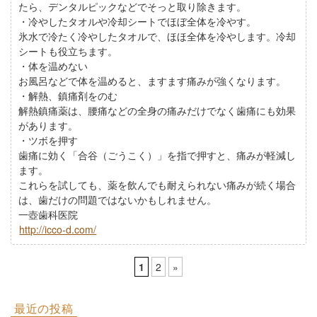
たら、デンタルピックなどでそっと取り除きます。
・冷やしたタオルや冷却シートでほぼ全体を冷やす。
氷水で冷たく冷やしたタオルで、ほほ全体を冷やします。冷却
シートも役立ちます。
・体を温めない
お風呂などで体を温めると、ますます痛みが強くなります。
・解熱、鎮痛剤をのむ
解熱鎮痛薬は、腰痛などの全身の痛みだけでなく歯痛にも効果
があります。
・ツボを押す
歯痛に効く「合谷（ごうこく）」を指で押すと、痛みが軽減し
ます。
これらを試しても、薬を飲んでも耐えられない痛みが続く場合
は、歯だけの問題ではないかもしれません。
一壺歯科医院
http://icco-d.com/
1
2
»
最近の投稿