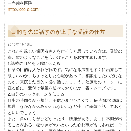
一壺歯科医院
http://icco-d.com/
目的を先に話すのが上手な受診の仕方
2016年7月18日
これから親しい歯医者さんを作ろうと思っている方は、受診の
際、次のようなことを心がけることをおすすめします。
1.診療の目的を明確に伝える
初診の目的は人それぞれです。気になる虫歯をすぐに治療して
欲しいのか、ちょっとした心配があって、相談をしたいだけな
のか、来院した目的を必ず話しましょう。治療用のユニットに
座る前に、受付で希望を述べておくのが一番スムーズです。
2.自分のバックボーンを伝える
仕事の時間帯が不規則、子供がまだ小さくて、長時間の治療は
無理、なかなか休みがとれない…など生活の基盤も話しておく
といいでしょう。
また、首のこりがひどかったり、腰痛がある、あごに不調が出
ることがある、寝つきが悪いといった心配事がもしあれば、そ
れらも話しましょう。腰痛持ちの人であれば、治療中は腰にバ