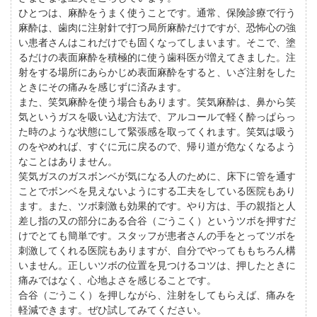
ひとつは、麻酔をうまく使うことです。通常、保険診療で行う
麻酔は、歯肉に注射針で打つ局所麻酔だけですが、恐怖心の強
い患者さんはこれだけでも固くなってしまいます。そこで、塗
るだけの表面麻酔を積極的に使う歯科医が増えてきました。注
射をする場所にあらかじめ表面麻酔をすると、いざ注射をした
ときにその痛みを感じずに済みます。
また、笑気麻酔を使う場合もあります。笑気麻酔は、鼻から笑
気というガスを吸い込む方法で、アルコールで軽く酔っぱらっ
た時のような状態にして緊張感を取ってくれます。笑気は吸う
のをやめれば、すぐに元に戻るので、帰り道が危なくなるよう
なことはありません。
笑気ガスのガスボンベが気になる人のために、床下に管を通す
ことでボンベを見えないようにする工夫をしている医院もあり
ます。また、ツボ刺激も効果的です。やり方は、手の親指と人
差し指の又の部分にある合谷（ごうこく）というツボを押すだ
けでとても簡単です。スタッフが患者さんの手をとってツボを
刺激してくれる医院もありますが、自分でやってももちろん構
いません。正しいツボの位置を見つけるコツは、押したときに
痛みではなく、心地よさを感じることです。
合谷（ごうこく）を押しながら、注射をしてもらえば、痛みを
軽減できます。ぜひ試してみてください。