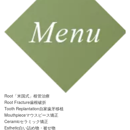
Root
「米国式」根管治療
Root Fracture
歯根破折
Tooth Replantation
自家歯牙移植
Mouthpiece
マウスピース矯正
Ceramic
セラミック矯正
Esthetic
白い詰め物・被せ物