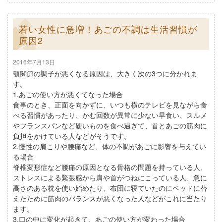
若い女性に急増！あごの不調は生活習慣が
原因2
2016年7月13日
顎関節の調子が悪くなる原因は、大きく次の3つに分かれま
す。
1.あごの使い方が悪くてなった場合
食事のとき、正面を向かずに、いつも横のテレビを見ながら食
べる習慣があったり、かむ回数が異常に少ない早食い、スルメ
やフランスパンなど硬いものを食べ過ぎて、首とあごの筋肉に
負担をかけている人などがそうです。
2.慢性の肩こりや腰痛など、体の不調があごに影響を与えてい
る場合
脊椎変形症など腰痛の原因となる骨格の問題を持っている人、
ストレスによる緊張感から肩や首がつねにこっている人、急に
高さのある枕を使い始めたり、布団に寝ていたのにベッドに替
えたために筋肉のバランスが悪くなった人などがこれに当たり
ます。
3.口の中に変化が起きて、あごの使い方が変わった場合