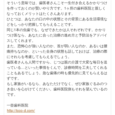
そういう意味では、歯医者さんこそ一生付き合えるかかりつけ
を作っておくのが賢いやり方です。1ヶ所の歯科医院と親しく
なっておくメリットはたくさんあります。
ひとつは、あなたの口の中の状態とその背景にある生活環境な
どをしっかり把握してもらえることです。
同じ1本の虫歯でも、なぜできたかは人それぞれです。かかり
つけ医なら、あなたに合った治療の進め方と予防法をアドバイ
スしてくれます。
また、恐怖心が強い人なのか、首が弱い人なのか、あるいは腰
痛持ちなのか、といった全身の状態も話しておけば、治療の際
にそれらを考慮してもらえるでしょう。
歯医者さんも人間ですから、じつは親の介護で大変な毎日を送
っている…といった事情をくんで、診療時間を工夫してくれる
こともあるでしょう。急な歯痛の時も優先的に見てもらえるは
ずです。
もし家族がいるなら、あなただけでなく、ぜひ家族ぐるみのつ
き合いを心がけてください。歯科医院側もそれを望んでいるの
です。
一壺歯科医院
http://icco-d.com/