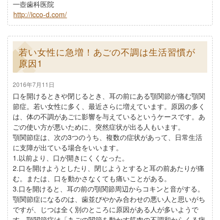
一壺歯科医院
http://icco-d.com/
若い女性に急増！あごの不調は生活習慣が
原因1
2016年7月11日
口を開けるときや閉じるとき、耳の前にある顎関節が痛む顎関
節症。若い女性に多く、最近さらに増えています。原因の多く
は、体の不調があごに影響を与えているというケースです。あ
ごの使い方が悪いために、突然症状が出る人もいます。
顎関節症は、次の3つのうち、複数の症状があって、日常生活
に支障が出ている場合をいいます。
1.以前より、口が開きにくくなった。
2.口を開けようとしたり、閉じようとすると耳の前あたりが痛
む。または、口を動かさなくても痛いことがある。
3.口を開けると、耳の前の顎関節周辺からコキンと音がする。
顎関節症になるのは、歯並びやかみ合わせの悪い人と思いがち
ですが、じつは全く別のところに原因がある人が多いようで
す。顎関節症は「あごの関節を動かす筋肉の不調和からくる病