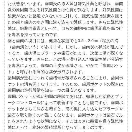
た状態をいいます。歯周炎の原因菌は嫌気性菌と呼ばれ、歯肉
炎の原因菌である好気性菌とは性質が異なります。好気性菌は
酸素がないと繁殖できないのに対して、嫌気性菌は酸素を嫌う
ため歯と歯肉のすき間に潜り込んで繁殖します。さらに嫌気性
菌は、細胞内毒素といって、自らの細胞内に歯周組織を傷つけ
る毒素を持っているのです。
歯と歯肉の境目には、健康な状態でも0.5～2.0mm 程度の溝
（歯肉溝という）があります。しかし、歯肉炎の状態が進んで
くると、歯肉溝にプラークや歯石がたまり、次第に溝が深くな
っていきます。さらに、この溝へ潜り込んだ嫌気性菌が分泌す
る毒素によって、歯肉の上皮が破壊され、やがて「歯周ポケッ
ト」と呼ばれる病的な溝が形成されます。
歯周病が進むにつれて歯槽骨が破壊されることにより、歯周ポ
ケットの溝も深くなります。そのため、歯周ポケットの深さは
歯周病の進行段階を知る一つの目安となります。
歯周ポケットが浅い初期の段階であれば、徹底した治療とプラ
ークコントロールによって改善することも可能ですが、歯周ポ
ケットがさらに深さを増すと、溝の奥に入り込んだプラークや
歯石を取り除くのが難しくなります。歯周ポケットは歯石でふ
たをされたような状態になり、そこはまさに酸素を嫌う嫌気性
菌にとって、絶好の繁殖場所となってしまうのです。