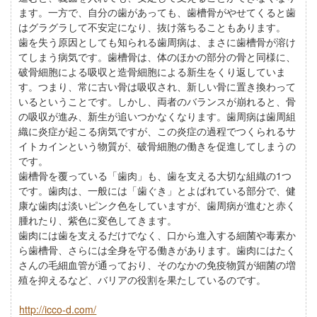
ます。一方で、自分の歯があっても、歯槽骨がやせてくると歯
はグラグラして不安定になり、抜け落ちることもあります。
歯を失う原因としても知られる歯周病は、まさに歯槽骨が溶け
てしまう病気です。歯槽骨は、体のほかの部分の骨と同様に、
破骨細胞による吸収と造骨細胞による新生をくり返していま
す。つまり、常に古い骨は吸収され、新しい骨に置き換わって
いるということです。しかし、両者のバランスが崩れると、骨
の吸収が進み、新生が追いつかなくなります。歯周病は歯周組
織に炎症が起こる病気ですが、この炎症の過程でつくられるサ
イトカインという物質が、破骨細胞の働きを促進してしまうの
です。
歯槽骨を覆っている「歯肉」も、歯を支える大切な組織の1つ
です。歯肉は、一般には「歯ぐき」とよばれている部分で、健
康な歯肉は淡いピンク色をしていますが、歯周病が進むと赤く
腫れたり、紫色に変色してきます。
歯肉には歯を支えるだけでなく、口から進入する細菌や毒素か
ら歯槽骨、さらには全身を守る働きがあります。歯肉にはたく
さんの毛細血管が通っており、そのなかの免疫物質が細菌の増
殖を抑えるなど、バリアの役割を果たしているのです。
http://icco-d.com/