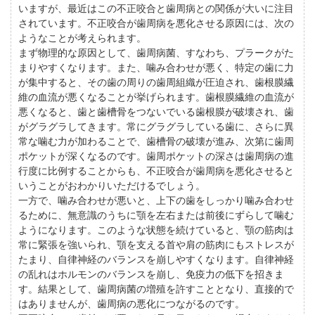
いますが、最近はこの不正咬合と歯周病との関係が大いに注目
されています。不正咬合が歯周病を悪化させる原因には、次の
ようなことが考えられます。
まず物理的な原因として、歯周病菌、すなわち、プラークがた
まりやすくなります。また、噛み合わせが悪く、特定の歯に力
が集中すると、その歯の周りの歯周組織が圧迫され、歯根膜繊
維の血流が悪くなることが挙げられます。歯根膜繊維の血流が
悪くなると、歯と歯槽骨をつないでいる歯根膜が破壊され、歯
がグラグラしてきます。常にグラグラしている歯に、さらに異
常な噛む力が加わることで、歯槽骨の破壊が進み、次第に歯周
ポケットが深くなるのです。歯周ポケットの深さは歯周病の進
行度に比例することからも、不正咬合が歯周病を悪化させると
いうことがおわかりいただけるでしょう。
一方で、噛み合わせが悪いと、上下の歯をしっかり噛み合わせ
るために、無意識のうちに顎を左右または前後にずらして噛む
ようになります。このような状態を続けていると、顎の筋肉は
常に緊張を強いられ、顎を支える首や肩の筋肉にもストレスが
たまり、自律神経のバランスを崩しやすくなります。自律神経
の乱れはホルモンのバランスを崩し、免疫力の低下を招きま
す。結果として、歯周病菌の増殖を許すこととなり、直接的で
はありませんが、歯周病の悪化につながるのです。