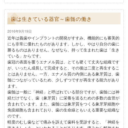
歯は生きている器官～歯髄の働き
2016年9月19日
近年は義歯やインプラントの開発がすすみ、機能的にも審美的
にも非常に優れたものがあります。しかし、やはり自分の歯に
勝るものはありません。なぜなら、持って生まれた歯は「生き
ている」からです。
歯冠の表面を覆うエナメル質は、とても硬くて丈夫な組織です
が、いったん成長して完成すると、その後は二度と再生するこ
とはありません。一方、エナメル質の内側にある象牙質は、歯
髄につながっているため、少しずつですが再生する能力があり
ます。
歯髄は一般に「神経」と呼ばれている部分ですが、歯髄には神
経だけでなく、歯（象牙質）に栄養を送るための多数の血管が
含まれています。また、歯髄には象牙質をつくる象牙芽細胞や
免疫細胞も含まれており、歯の生命線ともいえる重要な組織な
のです。
軽度のむし歯などで痛みを訴えて歯科を受診すると、「神経を
抜きましょう」といわれることがあります。痛みから解放され