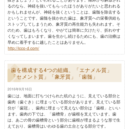
るのなら、神経を抜いてもらったほうがありがたいと思われる
かもしれませんが、神経を抜くということは、歯髄を除去する
ということです。歯髄を抜かれた歯は、象牙質への栄養供給も
ストップしてしまうため、象牙質の再生能力も失われます。そ
のため、歯はもろくなり、やがては簡単に欠けたり、折れやす
くなってしまいます。歯を生かし続けるためにも、歯の治療は
早めに着手するに越したことはありません。
http://icco-d.com/
歯を構成する4つの組織、「エナメル質」
「セメント質」「象牙質」「歯髄」
2016年9月16日
歯には、地面に打ちつけられた杭のように、見えている部分と
歯肉（歯ぐき）に埋まっている部分があります。見えている部
分が「歯冠」、歯肉に埋まって見えない部分は「歯根」といい
ます。歯肉の下では、「歯槽骨」が歯根を支えています。歯
は、あごの骨の歯槽骨という部分に歯根が埋まるような形で生
えており、歯槽骨はいわゆる歯の土台となる部分です。