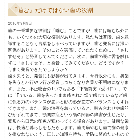
「噛む」だけではない歯の役割
2016年9月9日
歯の一番重要な役割は「噛む」ことですが、歯には噛む以外に
も、いくつかの大切な役割があります。私たちは普段、歯を意
識することなく言葉をしゃべっていますが、歯と発音には深い
関係があります。そのことを実感していただくために、「さし
すせそ」と発音してみてください。次に、前歯の裏に舌を触れ
ずに「さしすせそ」と発音してみてください。どうですか？
うまく発音できたでしょうか？
歯を失うと、発音にも影響が出てきます。サ行以外にも、奥歯
を失うとハ行やラ行が発音しづらくなり言葉が不明瞭になりま
す。また、不正咬合の1つでもある「下顎前突（受け口）」で
は「Fでいる。歯を失ったまま残された畑で感じているなど歯
に係る力のバランスが悪いと顔の形が左右のバランスもくずれ
てきます。また、歯の治療を怠っていると、噛み合わせや歯並
びがずれてきて、顎関節症という顎の関節の障害が生じたり、
変形から口元の印象が変わってくる場合があります。健康な歯
は、快適な暮らしをもたらします。歯周病やむし歯で歯の健康
を損なわないよう、正しい知識を持ち、予防に努めたいもので