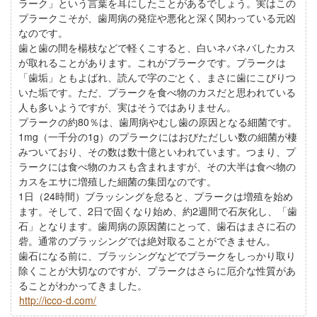
ラーク」という言葉を耳にしたことがあるでしょう。実はこの
プラークこそが、歯周病の発症や悪化と深く関わっている元凶
なのです。
歯と歯の間を楊枝などで軽くこすると、白いネバネバしたカス
が取れることがあります。これがプラークです。プラークは
「歯垢」ともよばれ、読んで字のごとく、まさに歯にこびりつ
いた垢です。ただ、プラークを食べ物のカスだと思われている
人も多いようですが、実はそうではありません。
プラークの約80％は、歯周病やむし歯の原因となる細菌です。
1mg（一千分の1g）のプラークにはおびただしい数の細菌が棲
みついており、その数は数十億といわれています。つまり、プ
ラークには食べ物のカスも含まれますが、その大半は食べ物の
カスをエサに増殖した細菌の集団なのです。
1日（24時間）ブラッシングを怠ると、プラークは増殖を始め
ます。そして、2日で固くなり始め、約2週間で石灰化し、「歯
石」となります。歯周病の原因菌にとって、歯石はまさに石の
砦。通常のブラッシングでは絶対取ることができません。
歯石になる前に、ブラッシングなどでプラークをしっかり取り
除くことが大切なのですが、プラークはさらに厄介な性質があ
ることがわかってきました。
http://icco-d.com/