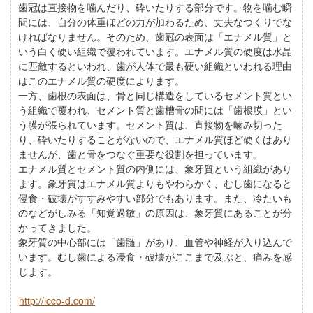
歯冠は直接物を噛んだり、砕いたりする部分です。物を噛む瞬
間には、自分の体重ほどの力が加わるため、丈夫なつくりでな
ければなりません。そのため、歯冠の表面は「エナメル質」と
いう白く硬い組織で覆われています。エナメル質の硬度は水晶
に匹敵するといわれ、歯が人体で最も硬い組織といわれる理由
はこのエナメル質の硬度によります。
一方、歯根の表面は、骨と同じ構造をしているセメント質とい
う組織で覆われ、セメント質と歯槽骨の間には「歯根膜」とい
う膜が張られています。セメント質は、直接物を噛み切った
り、砕いたりすることがないので、エナメル質ほど硬くはあり
ませんが、歯と骨をつなぐ重要な役割を担っています。
エナメル質とセメント質の内側には、象牙質という組織があり
ます。象牙質はエナメル質よりもやわらかく、むし歯になると
侵食・破壊がすすみやすい部分でもあります。また、冷たいも
のなどがしみる「知覚過敏」の原因は、象牙質にあることが分
かってきました。
象牙質の中心部には「歯髄」があり、血管や神経が入り込んで
います。むし歯による浸食・破壊がここまで及ぶと、痛みを感
じます。
http://icco-d.com/