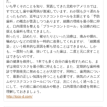
た。
いち早くそのことを知り、実践してきた北欧やアメリカでは、
すでにむし歯や歯周病が激減しています。わが国も少々遅れを
とったものの、近年はリスクコントロールを主眼とする「予防
歯科」の概念が普及しつつあります。細菌の増殖を最小限に抑
え、口内環境を整える「プラークコントロール」を治療の柱に
据える歯科も増えてきました。
削ったり、詰めたり、被せたりといった治療は、痛みや腫れ、
噛めないなどの症状を一時的に改善してくれますが、「細菌感
染」という根本的な原因を断ち切ることはできません。しか
も、一度削った歯、抜いてしまった歯は、二度と元に戻すこと
はできないのです。
歯の健康を維持し、1本でも多く自分の歯を残すためにも、ま
ずは発症リスクを最小限に抑えること。また、定期的な歯科検
診で早期発見に努めることが大切です。同時に、歯周病につい
て、最新の正しい知識を持つことも必要です。病気のメカニズ
ムやリスクコントロールについては、次にくわしく述べること
にして、その前に歯の仕組みや動き、口内環境の基礎を簡単に
理解しておきましょう。
http://icco-d.com/