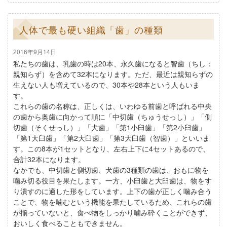
人体で最も硬い組織「歯」の種類
2016年9月14日
私たちの歯は、乳歯の時は20本、永久歯になると智歯（ちし：
親知らず）を含めて32本になります。ただ、最近は親知らずの
生えない人も増えているので、30本や28本という人もいま
す。
これらの歯の名称は、正しくは、いわゆる前歯と呼ばれる中央
の歯から奥歯に向かって順に「中切歯（ちゅうせっし）」「側
切歯（そくせっし）」「犬歯」「第1小臼歯」「第2小臼歯」
「第1大臼歯」「第2大臼歯」「第3大臼歯（智歯）」といいま
す。この8本が1セットとなり、左右上下に4セットあるので、
合計32本になります。
なかでも、中切歯と側切歯、犬歯の3種類の歯は、おもに物を
噛み切る役目を果たします。一方、小臼歯と大臼歯は、物をす
り潰すのに適した形をしています。上下の歯が正しく噛み合う
ことで、物を噛むという機能を果たしているため、これらの歯
が揃っていないと、食べ物をしっかり噛み砕くことができず、
おいしく食べることもできません。