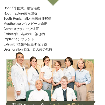
Root
「米国式」根管治療
Root Fracture
歯根破折
Tooth Replantation
自家歯牙移植
Mouthpiece
マウスピース矯正
Ceramic
セラミック矯正
Esthetic
白い詰め物・被せ物
Implant
インプラント
Extrusion
抜歯を回避する治療
Deterioration
ボロボロの歯の治療