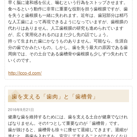
早く脳に違和感を伝え、噛むという行為をストップさせます。
食べるという動作に非常に重要な役割を担う歯根膜ですが、歯
を失うと歯根膜も一緒に失われます。近年は、歯冠部分は精巧
な人工歯によって再現できるようになっていますが、歯根膜の
代わりはありません。人工歯根膜の研究も進められています
が、広く実用化されるのはまだ少し先の話でしょう。
持って生まれた歯にかなうものありません。可能なら、生涯自
分の歯でかみたいもの。しかし、歯を失う最大の原因である歯
周病では、その土台である歯槽骨や歯根膜も少しずつ失われて
いくのです。
http://icco-d.com/
歯を支える「歯肉」と「歯槽骨」
2016年9月21日
健康な歯を維持するためには、歯を支える土台が健康でなけれ
ばなりません。その1つとして重要なのが「歯槽骨」です。
歯が抜けると、歯槽骨も徐々に痩せて退縮してきます。退縮が
進むと、義歯を入れても、安定して支えることができなくなり