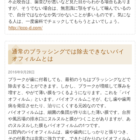
不正咬合は、歯並びが悪いなど見た目からわかる場合もありま
すが、そうでない場合は、無意識に顎をずらして噛んでいるの
で、自分ではなかなか気づかないことが多いものです。気にな
る人は、一度歯科でチェックしてもらうとよいでしょう。
http://icco-d.com/
通常のブラッシングでは除去できないバイ
オフィルムとは
2016年9月28日
プラークが歯に付着しても、最初のうちはブラッシングなどで
除去することができます。しかし、プラークが増殖して厚みを
増すと、やがて薄い膜をつくるようになります。これを「バイ
オフィルム」といます。バイオフィルムこそが、むし歯や歯周
病を発症させたり、治りにくくする元凶なのです。
バイオフィルムは、細菌の集団が作り出した薄い膜です。台所
や風呂場の排水口にヌルヌルと膜がつくことがありますが、あ
のヌルヌルした膜もバイオフィルムの1つです。
口腔内のバイオフィルムは、歯や歯肉にしっかりと張りつき、
その付着力は非常に強力です。できたばかりのバイオフィルム