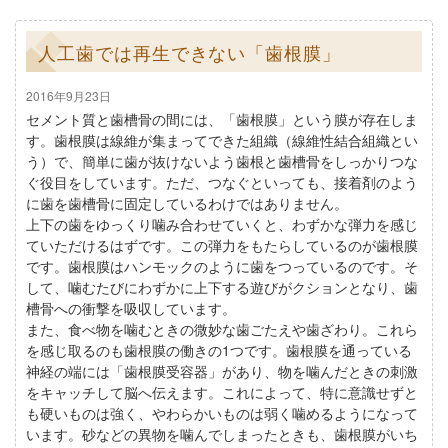
人工歯では再生できない「歯根膜」
2016年9月23日
セメント質と歯槽骨の間には、「歯根膜」という膜が存在しま
す。歯根膜は線維が集まってできた組織（線維性結合組織とい
う）で、簡単に歯が抜けないよう歯根と歯槽骨をしっかりつな
ぐ役目をしています。ただ、つなぐといっても、接着剤のよう
に歯を歯槽骨に固定しているわけではありません。
上下の歯をゆっくり噛み合わせていくと、わずかな弾力を感じ
ていただけるはずです。この弾力をもたらしているのが歯根膜
です。歯根膜はハンモックのように歯をつっているのです。そ
して、噛むたびにわずかに上下する遊びがクションとなり、歯
槽骨への衝撃を吸収しています。
また、食べ物を噛むときの微妙な歯ごたえや歯ざわり。これら
を感じ取るのも歯根膜の働きの1つです。歯根膜を通っている
神経の端には「歯根膜受容器」があり、物を噛んだときの刺激
をキャッチして脳へ伝えます。これによって、特に意識せずと
も硬いものは強く、やわらかいものは弱く噛めるようになって
います。砂などの異物を噛んでしまったときも、歯根膜がいち