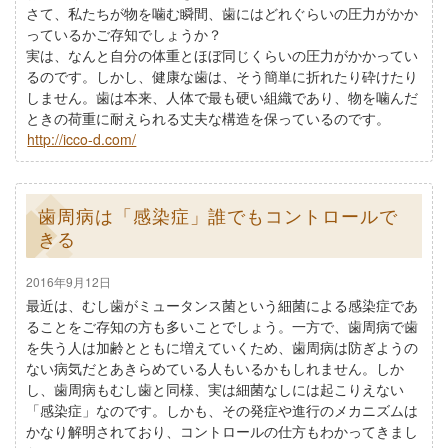
さて、私たちが物を噛む瞬間、歯にはどれぐらいの圧力がかか
っているかご存知でしょうか？
実は、なんと自分の体重とほぼ同じくらいの圧力がかかってい
るのです。しかし、健康な歯は、そう簡単に折れたり砕けたり
しません。歯は本来、人体で最も硬い組織であり、物を噛んだ
ときの荷重に耐えられる丈夫な構造を保っているのです。
http://icco-d.com/
歯周病は「感染症」誰でもコントロールで
きる
2016年9月12日
最近は、むし歯がミュータンス菌という細菌による感染症であ
ることをご存知の方も多いことでしょう。一方で、歯周病で歯
を失う人は加齢とともに増えていくため、歯周病は防ぎようの
ない病気だとあきらめている人もいるかもしれません。しか
し、歯周病もむし歯と同様、実は細菌なしには起こりえない
「感染症」なのです。しかも、その発症や進行のメカニズムは
かなり解明されており、コントロールの仕方もわかってきまし