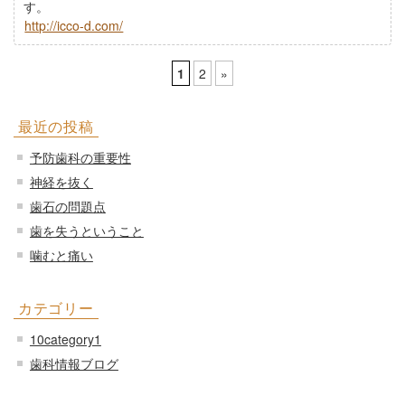
す。
http://icco-d.com/
1
2
»
最近の投稿
予防歯科の重要性
神経を抜く
歯石の問題点
歯を失うということ
噛むと痛い
カテゴリー
10category1
歯科情報ブログ