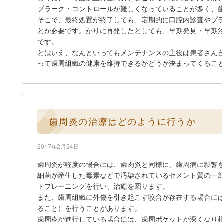
プラーク・コントロールが難しくなっていることが多く、
そこで、最終処置が終了しても、定期的に口腔内診査やプ
とが必要です。かりに再発したとしても、早期発見・早期
です。
とはいえ、なんといってもメンテナンスの主役は患者さん
って歯周組織の健康を維持できるかどうか決まってくるこ
歯周炎の治療はどのように行うか
2017年2月24日
歯周炎が軽度の場合には、歯肉炎と同様に、歯周病に影響
細菌が産生した毒素などで汚染されているセメント質の一
トプレーニングを行い、治癒を図ります。
また、歯周組織に外傷を引き起こす咬合が存在する場合に
ること）を行うことがあります。
歯周炎が進行している場合には、歯周ポケットが深くなり