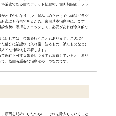
外科治療である歯周ポケット掻爬術、歯肉切除術、フラ
織がわずかになり、少し噛みしめただけでも歯はグラグ
る組織にも有害であるため、歯周基本治療中に、まず一
再診査後に動揺をチェックして、必要があれば永久的な
歯に対しては、抜歯を行うこともあります。この場合
いた部分に補綴物（入れ歯、詰めもの、被せものなど）
最終的な補綴物を装着します。
って保存不可能な歯をいつまでも放置していると、周り
って、抜歯も重要な治療法の一つなのです。
し、原因を明確にしたのちに、それを除去していくこと