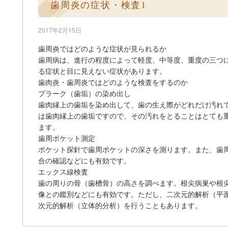
歯周炎の症状・検査1
2017年2月15日
歯周炎ではどのような症状が見られるか
歯周病は、進行の程度によって軽度、中等度、重度の三つ
る症状と目に見えない症状があります。
歯肉炎・歯周炎ではどのような検査をするのか
プラーク（歯垢）の染め出し
歯肉縁上の歯垢を染め出して、歯の生え際がどれだけ汚れ
は歯肉縁上の歯垢ですので、その汚れをとることはとても
ます。
歯周ポケット測定
ポケット探針で歯周ポケットの深さを測ります。また、歯
合の確認などにも有効です。
エックス線検査
歯の周りの骨（歯槽骨）の高さを調べます。根尖病巣や根
像との鑑別などにも有効です。ただし、二次元的解析（平面
次元的解析（立体的分析）を行うこともあります。