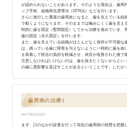
が認められないことがあります。そのような場合は、歯周
ップ手術、組織再生誘導法（GTR法）などを行います。
さらに進行した重度の歯周炎になると、歯を支えている組
ラ動くようになります。そのままでは噛みにくく歯を支え
時的に歯を固定（暫間固定）してから治療を進めていき、
歯の固定（永久固定）を行います。
また、歯を支えている組織がほとんどなく保存が不可能な
は、残っている歯に障害を与えないように一時的に歯を抜
を装着して咬合の負担を軽減させ、炎症が改善された後で
注意しなければいけないのは、歯を抜きたくないからとい
の歯に悪影響を及ぼすことがあるということです。したが
歯周病の治療1
2017年2月22日
まず、口のなかの診査を行って現在の歯周病の状態を把握