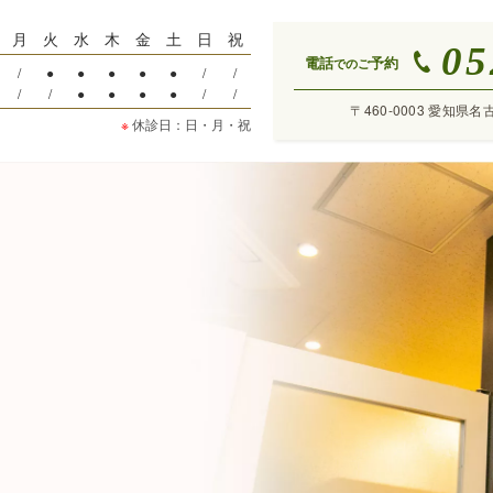
月
火
水
木
金
土
日
祝
05
電話
予約
でのご
/
●
●
●
●
●
/
/
/
/
●
●
●
●
/
/
〒460-0003 愛知県名
※
休診日：日・月・祝