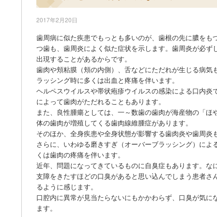
2017年2月20日
歯周病に似た疾患でもっとも多いのが、歯根の先に膿をも
つ歯も、歯周炎によく似た症状を示します。歯周炎が必ず
出現することがあるからです。
歯肉や頬粘膜（頬の内側）、舌などにただれが生じる病気
ラッシング時に多くは出血と疼痛を伴います。
ヘルペスウイルスや帯状疱疹ウイルスの感染による口内炎
によって歯肉がただれることもあります。
また、良性腫瘍としては、一～数歯の歯肉が海産物の「ほ
体の歯肉が増殖してくる歯肉線維腫症があります。
そのほか、全身疾患や全身状態が影響する歯肉炎や歯周炎
さらに、いわゆる磨きすぎ（オーバーブラッシング）によ
くは歯肉の疼痛を伴います。
近年、問題になってきているものに自臭症もあります。な
支障をきたすほどの口臭があると思い込んでしまう患者さ
るように感じます。
口腔内に異常が見当たらないにもかかわらず、口臭が気に
ます。