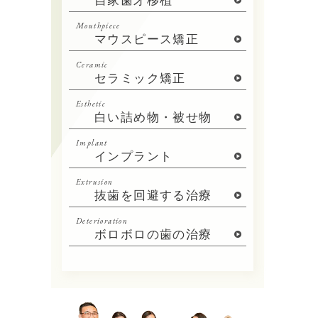
自家歯牙移植
Mouthpiece
マウスピース矯正
Ceramic
セラミック矯正
Esthetic
白い詰め物・被せ物
Implant
インプラント
Extrusion
抜歯を回避する治療
Deterioration
ボロボロの歯の治療