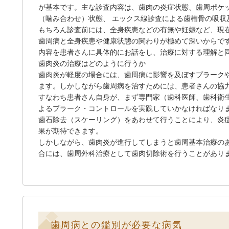
が基本です。主な診査内容は、歯肉の炎症状態、歯周ポケ
（噛み合わせ）状態、 エックス線診査による歯槽骨の吸収
もちろん診査前には、全身疾患などの有無や妊娠など、現
歯周病と全身疾患や健康状態の関わりが極めて深いからで
内容を患者さんに具体的にお話をし、治療に対する理解と
歯肉炎の治療はどのように行うか
歯肉炎が軽度の場合には、歯周病に影響を及ぼすプラーク
ます。しかしながら歯周病を治すためには、患者さんの協
すなわち患者さん自身が、まず専門家（歯科医師、歯科衛
よるプラーク・コントロールを実践していかなければなり
歯石除去（スケーリング）をあわせて行うことにより、炎
果が期待できます。
しかしながら、歯肉炎が進行してしまうと歯周基本治療の
合には、歯周外科治療として歯肉切除術を行うことがあり
歯周病との鑑別が必要な病気