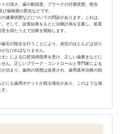
ットの深さ、歯の動揺度、プラークの付着状態、咬合
及び歯根膜の変化などです。
在の健康状態などについての問診があります。これは、
す。そして、診査結果をもとに治療計画を立案し、処置
同意を得たうえで治療を開始します。
や歯石の除去を行うことにより、炎症のほとんどは治り
力がなければなりません。
生士）による口腔清掃指導を受け、正しい歯磨きなどに
ません。正しいプラーク・コントロールと専門家による
症が治まり、歯肉の状態は改善され、歯周基本治療の効
あとにも歯周ポケットが残る場合があり、このような場
ます。