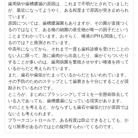
歯周病や歯槽膿漏の原因は、これまで不明だとされていました
が、最近になってようやく、ある程度まで原因が突き止められ
ています。
原因については、歯槽膿漏菌もありますが、その菌が直接つく
るのではなくて、ある種の細菌の産生物が唯一の因子だという
ことまでわかっています。おそらく、唾液のPHも関係してい
るのでは？と推測されています。
中高年になってから、それまで一度も歯科診療を受けたことの
ない人に限って、急に歯肉から出血したり、歯がぐらついたり
することが多いのは、歯周病菌を繁殖させやすい唾液を持って
いるからだと考えられています。
また、歯石や歯垢がたまっているからだともいわれています。
その予防のためのステップとして歯磨きを十分にすることが奨
励されているわけです。
ところが、まじめにブラッシングしてゴミを一生懸命除去して
いる人であっても、歯槽膿漏になっている現実があります。
そのことを考えると、かならずしも歯石や歯垢だけが原因では
ないとも考えられます。
プラークコントロールで、ある程度は防止できるとしても、か
なり限界があるのではとの疑問すらわいてくるのです。