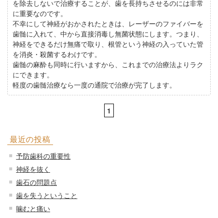
を除去しないで治療することが、歯を長持ちさせるのには非常
に重要なのです。
不幸にして神経がおかされたときは、レーザーのファイバーを
歯髄に入れて、中から直接消毒し無菌状態にします。つまり、
神経をできるだけ無痛で取り、根管という神経の入っていた管
を消炎・殺菌するわけです。
歯髄の麻酔も同時に行いますから、これまでの治療法よりラク
にできます。
軽度の歯髄治療なら一度の通院で治療が完了します。
1
最近の投稿
予防歯科の重要性
神経を抜く
歯石の問題点
歯を失うということ
噛むと痛い