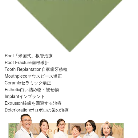
Root
「米国式」根管治療
Root Fracture
歯根破折
Tooth Replantation
自家歯牙移植
Mouthpiece
マウスピース矯正
Ceramic
セラミック矯正
Esthetic
白い詰め物・被せ物
Implant
インプラント
Extrusion
抜歯を回避する治療
Deterioration
ボロボロの歯の治療