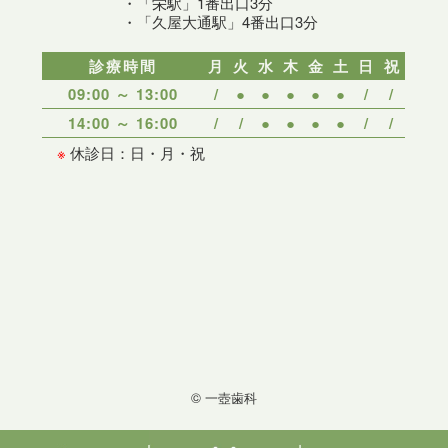
・「栄駅」1番出口3分
・「久屋大通駅」4番出口3分
診療時間
月
火
水
木
金
土
日
祝
09:00 ～ 13:00
/
●
●
●
●
●
/
/
14:00 ～ 16:00
/
/
●
●
●
●
/
/
※
休診日：日・月・祝
© 一壺歯科