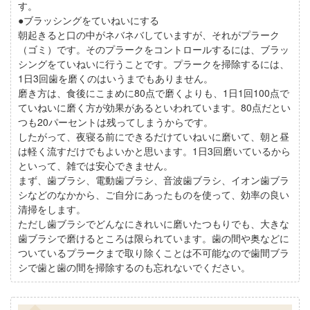
す。
●ブラッシングをていねいにする
朝起きると口の中がネバネバしていますが、それがプラーク
（ゴミ）です。そのプラークをコントロールするには、ブラッ
シングをていねいに行うことです。プラークを掃除するには、
1日3回歯を磨くのはいうまでもありません。
磨き方は、食後にこまめに80点で磨くよりも、1日1回100点で
ていねいに磨く方が効果があるといわれています。80点だとい
つも20パーセントは残ってしまうからです。
したがって、夜寝る前にできるだけていねいに磨いて、朝と昼
は軽く流すだけでもよいかと思います。1日3回磨いているから
といって、雑では安心できません。
まず、歯ブラシ、電動歯ブラシ、音波歯ブラシ、イオン歯ブラ
シなどのなかから、ご自分にあったものを使って、効率の良い
清掃をします。
ただし歯ブラシでどんなにきれいに磨いたつもりでも、大きな
歯ブラシで磨けるところは限られています。歯の間や奥などに
ついているプラークまで取り除くことは不可能なので歯間ブラ
シで歯と歯の間を掃除するのも忘れないでください。