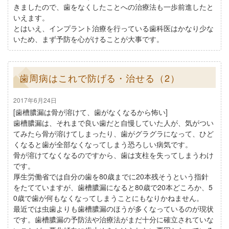
きましたので、歯をなくしたことへの治療法も一歩前進したと
いえます。
とはいえ、インプラント治療を行っている歯科医はかなり少な
いため、まず予防を心がけることが大事です。
歯周病はこれで防げる・治せる（2）
2017年6月24日
[歯槽膿漏は骨が溶けて、歯がなくなるから怖い]
歯槽膿漏は、それまで良い歯だと自慢していた人が、気がつい
てみたら骨が溶けてしまったり、歯がグラグラになって、ひど
くなると歯が全部なくなってしまう恐ろしい病気です。
骨が溶けてなくなるのですから、歯は支柱を失ってしまうわけ
です。
厚生労働省では自分の歯を80歳までに20本残そうという指針
をたてていますが、歯槽膿漏になると80歳で20本どころか、5
0歳で歯が何もなくなってしまうことにもなりかねません。
最近では虫歯よりも歯槽膿漏のほうが多くなっているのが現状
です。歯槽膿漏の予防法や治療法がまだ十分に確立されていな