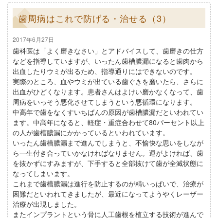
歯周病はこれで防げる・治せる（3）
2017年6月27日
歯科医は「よく磨きなさい」とアドバイスして、歯磨きの仕方
などを指導していますが、いったん歯槽膿漏になると歯肉から
出血したりウミが出るため、指導通りにはできないのです。
実際のところ、血やウミが出ている歯ぐきを磨いたら、さらに
出血がひどくなります。患者さんはよけい磨かなくなって、歯
周病をいっそう悪化させてしまうという悪循環になります。
中高年で歯をなくすいちばんの原因が歯槽膿漏だといわれてい
ます。中高年になると、軽症・重症合わせて80パーセント以上
の人が歯槽膿漏にかかっているといわれています。
いったん歯槽膿漏まで進んでしまうと、不愉快な思いをしなが
ら一生付き合っていかなければなりません。運がよければ、歯
を抜かずにすみますが、下手すると全部抜けて歯が全滅状態に
なってしまいます。
これまで歯槽膿漏は進行を防止するのが精いっぱいで、治療が
困難だといわれてきましたが、最近になってようやくレーザー
治療が出現しました。
またインプラントという骨に人工歯根を植立する技術が進んで