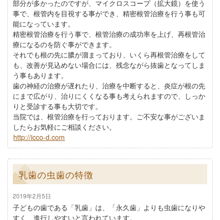
部分が多かったのですが、マイクロスコープ（拡大鏡）を使う
事で、根管内を目視する事ができ、精密根管治療を行う事も可
能になっています。
精密根管治療を行う事で、根管治療の成功率を上げ、再根管治
療になるのを防ぐ事ができます。
それでも根の先に膿が溜まっており、いくら再根管治療をして
も、改善が見込めない場合には、残念ながら抜歯となってしま
う事もあります。
歯の神経の治療が遅れたり、治療を中断すると、炎症が根の先
にまで広がり、治りにくくなる事も考えられますので、しっか
りと受診する事も大切です。
当院では、根管治療を行っております。ご不安な事がございま
したらお気軽にご相談ください。
http://icco-d.com
乳歯の虫歯の特徴
2019年2月5日
子どもの歯である「乳歯」は、「永久歯」よりも虫歯になりや
すく、進行しやすいと言われています。