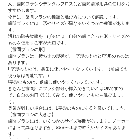
ん。歯間ブラシやデンタルフロスなど歯間清掃用具の使用をお
すすめします。
今日は、歯間ブラシの種類と選び方について解説します。
歯間ブラシには、形やサイズが異なるいくつかの種類がありま
す。
汚れの除去効率を上げるには、自分の歯に合った形・サイズの
ものを使用する事が大切です。
【歯間ブラシの形】
歯間ブラシは、持ち手の形状が、L字形のものとI字形のものは
あります。
L字形のものは、奥歯に使いやすくなっています。（前歯でも
使う事は可能です。）
I字形のものは、前歯に使いやすくなっています。
きちんと歯間部にブラシ部分が挿入できていればOKですの
で、自分のお口で試してみて、使いやすいものを選びましょ
う。
奥歯が難しい場合には、L字形のものにすると良いでしょう。
【歯間ブラシの大きさ】
歯間ブラシには、いくつかのサイズ展開があります。メーカー
によって異なりますが、SSS〜LLまで幅広いサイズがありま
す。