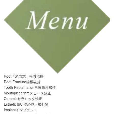
Root
「米国式」根管治療
Root Fracture
歯根破折
Tooth Replantation
自家歯牙移植
Mouthpiece
マウスピース矯正
Ceramic
セラミック矯正
Esthetic
白い詰め物・被せ物
Implant
インプラント