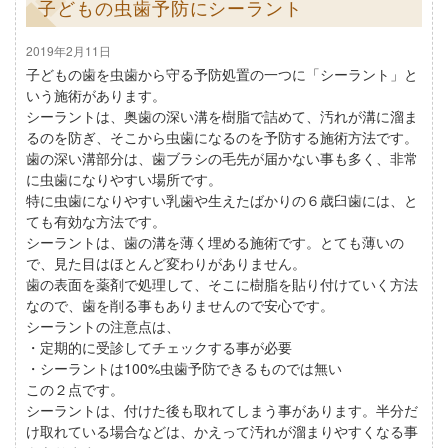
子どもの虫歯予防にシーラント
2019年2月11日
子どもの歯を虫歯から守る予防処置の一つに「シーラント」と
いう施術があります。
シーラントは、奥歯の深い溝を樹脂で詰めて、汚れが溝に溜ま
るのを防ぎ、そこから虫歯になるのを予防する施術方法です。
歯の深い溝部分は、歯ブラシの毛先が届かない事も多く、非常
に虫歯になりやすい場所です。
特に虫歯になりやすい乳歯や生えたばかりの６歳臼歯には、と
ても有効な方法です。
シーラントは、歯の溝を薄く埋める施術です。とても薄いの
で、見た目はほとんど変わりがありません。
歯の表面を薬剤で処理して、そこに樹脂を貼り付けていく方法
なので、歯を削る事もありませんので安心です。
シーラントの注意点は、
・定期的に受診してチェックする事が必要
・シーラントは100%虫歯予防できるものでは無い
この２点です。
シーラントは、付けた後も取れてしまう事があります。半分だ
け取れている場合などは、かえって汚れが溜まりやすくなる事