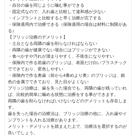
・自分の歯を同じように噛む事ができる
・固定式なので、入れ歯と比較して違和感が少ない
・インプラントと比較すると早く治療が完了する
・保険適用内で治療できる（保険適用の場合は材料に制限があ
る）
【ブリッジ治療のデメリット】
・土台となる両隣の歯を削らなければならない
・両隣の歯が健康でない場合にはブリッジができない
・食べかすや汚れが溜まりやすく、不衛生になりやすい
・保険内で作る前歯のブリッジは、表面だけ白いプラスチック
でできており、変色しやすい
・保険内で作る奥歯（前から4番めより奥）のブリッジは、銀
色の金属でできており、見た目がよくない
ブリッジ治療は、歯を失った場合でも、両隣の歯が残っていれ
ば、比較的簡単に噛める状態に治療をする事ができます。
両隣の歯を削らなければいけないなどのデメリットも存在しま
す。
歯を失った場合の治療法は、ブリッジ治療の他に、入れ歯やイ
ンプラントを入れる治療があります。
メリット・デメリットを踏まえた上で、治療法を選択するのが
良いでしょう。