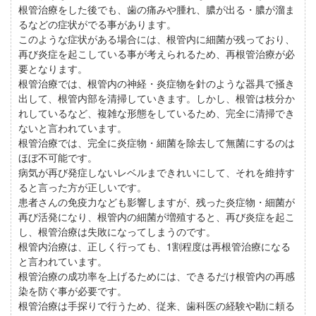
根管治療をした後でも、歯の痛みや腫れ、膿が出る・膿が溜ま
るなどの症状がでる事があります。
このような症状がある場合には、根管内に細菌が残っており、
再び炎症を起こしている事が考えられるため、再根管治療が必
要となります。
根管治療では、根管内の神経・炎症物を針のような器具で掻き
出して、根管内部を清掃していきます。しかし、根管は枝分か
れしているなど、複雑な形態をしているため、完全に清掃でき
ないと言われています。
根管治療では、完全に炎症物・細菌を除去して無菌にするのは
ほぼ不可能です。
病気が再び発症しないレベルまできれいにして、それを維持す
ると言った方が正しいです。
患者さんの免疫力なども影響しますが、残った炎症物・細菌が
再び活発になり、根管内の細菌が増殖すると、再び炎症を起こ
し、根管治療は失敗になってしまうのです。
根管内治療は、正しく行っても、1割程度は再根管治療になる
と言われています。
根管治療の成功率を上げるためには、できるだけ根管内の再感
染を防ぐ事が必要です。
根管治療は手探りで行うため、従来、歯科医の経験や勘に頼る