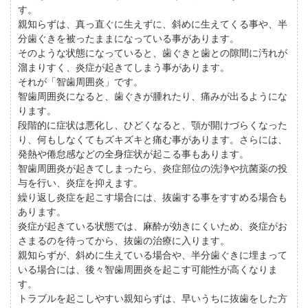
す。
親知らずは、真っ直ぐに生えずに、斜めに生えてくる事や、半
分歯ぐきを被ったままになっている事があります。
そのような状態になっていると、歯ぐきと歯との隙間に汚れが
溜まりすく、炎症が起きてしまう事があります。
それが「智歯周囲炎」です。
智歯周囲炎になると、歯ぐきが腫れたり、痛みが出るようにな
ります。
段階的に症状は悪化し、ひどくなると、顎が開けづらくなった
り、何もしなくてもズキズキと痛む事があります。さらには、
発熱や倦怠感などの全身症状が起こる事もあります。
智歯周囲炎が起きてしまったら、炎症部位の洗浄や抗菌薬の投
与を行い、炎症を抑えます。
繰り返し炎症を起こす場合には、抜歯する事をすすめる場合も
あります。
炎症が起きている状態では、麻酔が効きにくいため、炎症がお
さまるのを待ってから、抜歯の治療に入ります。
親知らずが、斜めに生えている場合や、半分歯ぐきに埋まって
いる場合には、後々智歯周囲炎を起こす可能性が高くなりま
す。
トラブルを起こしやすい親知らずは、早いうちに抜歯をした方