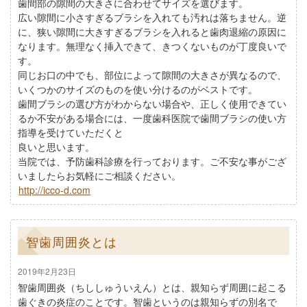
歯間部の隙間の大きさに合わせてサイズを選びます。
広い隙間に小さすぎるブラシを入れても汚れは落ちません。逆
に、狭い隙間に大きすぎるブラシを入れると歯肉退縮の原因に
なります。無理なく挿入できて、きつくないものが丁度良いで
す。
同じお口の中でも、部位によって隙間の大きさが異なるので、
いくつかのサイズのものを使い分けるのがベストです。
歯間ブラシの選び方がわからない場合や、正しく使用できてい
るか不安がある場合には、一度歯科医院で歯間ブラシの使い方
指導を受けていただくと
良いと思います。
当院では、予防歯科診療を行っております。ご不安な事がござ
いましたらお気軽にご相談ください。
http://icco-d.com
智歯周囲炎とは
2019年2月23日
智歯周囲炎（ちししゅういえん）とは、親知らず周囲に起こる
歯ぐきの炎症のことです。智歯というのは親知らずの別名で