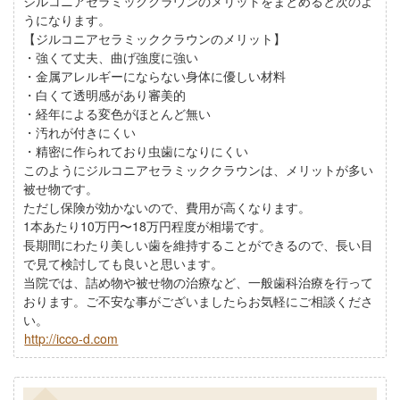
ジルコニアセラミッククラウンのメリットをまとめると次のよ
うになります。
【ジルコニアセラミッククラウンのメリット】
・強くて丈夫、曲げ強度に強い
・金属アレルギーにならない身体に優しい材料
・白くて透明感があり審美的
・経年による変色がほとんど無い
・汚れが付きにくい
・精密に作られており虫歯になりにくい
このようにジルコニアセラミッククラウンは、メリットが多い
被せ物です。
ただし保険が効かないので、費用が高くなります。
1本あたり10万円〜18万円程度が相場です。
長期間にわたり美しい歯を維持することができるので、長い目
で見て検討しても良いと思います。
当院では、詰め物や被せ物の治療など、一般歯科治療を行って
おります。ご不安な事がございましたらお気軽にご相談くださ
い。
http://icco-d.com