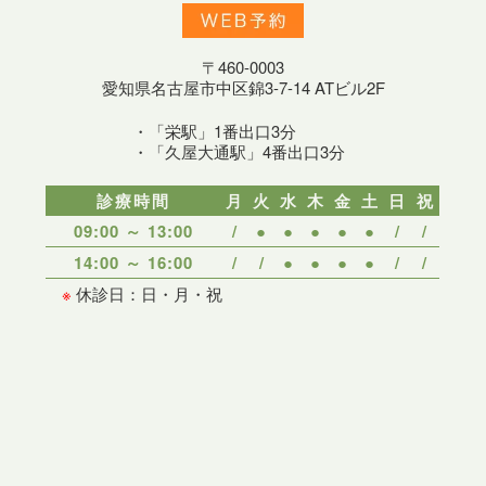
〒460-0003
愛知県名古屋市中区錦3-7-14 ATビル2F
・「栄駅」1番出口3分
・「久屋大通駅」4番出口3分
診療時間
月
火
水
木
金
土
日
祝
09:00 ～ 13:00
/
●
●
●
●
●
/
/
14:00 ～ 16:00
/
/
●
●
●
●
/
/
※
休診日：日・月・祝