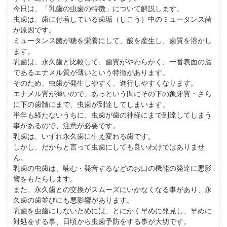
今日は、「乳歯の虫歯の特徴」について解説します。
虫歯は、歯に付着している歯垢（しこう）中のミュータンス菌
が原因です。
ミュータンス菌が糖を栄養にして、酸を産生し、歯質を溶かし
ます。
乳歯は、永久歯と比較して、歯質がやわらかく、一番表面の層
であるエナメル質が薄いという特徴があります。
そのため、虫歯が発生しやすく、進行しやすくなります。
エナメル質が薄いので、あっという間にその下の象牙質・さら
に下の歯髄にまで、虫歯が到達してしまいます。
半年も経たないうちに、虫歯が歯の神経にまで到達してしまう
事があるので、注意が必要です。
乳歯は、いずれ永久歯に生え変わる歯です。
しかし、だからと言って虫歯にしても良いわけではありませ
ん。
乳歯の虫歯は、噛む・発音するなどのお口の機能の発達に悪影
響をもたらします。
また、永久歯との交換がスムーズにいかなくなる事があり、永
久歯の歯並びにも悪影響があります。
乳歯を虫歯にしないためには、とにかく早めに発見し、早めに
対処をする事、日頃から虫歯予防をする事が大切です。