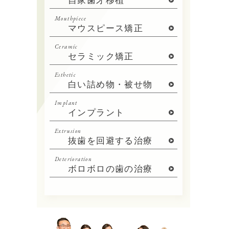
自家歯牙移植
Mouthpiece
マウスピース矯正
Ceramic
セラミック矯正
Esthetic
白い詰め物・被せ物
Implant
インプラント
Extrusion
抜歯を回避する治療
Deterioration
ボロボロの歯の治療