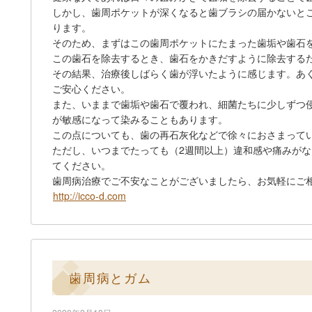
しかし、歯周ポケットが深くなると歯ブラシの届かないと
ります。
そのため、まずはこの歯周ポケットにたまった歯垢や歯石
この歯石を除去するとき、歯石をかきだすように除去する
その結果、治療後しばらく歯が浮いたように感じます。あ
ご安心ください。
また、いままで歯垢や歯石で覆われ、細菌たちに少しずつ
が敏感になって染みることもあります。
この点についても、歯の再石灰化などで徐々におさまって
ただし、いつまでたっても（2週間以上）違和感や痛みが
てください。
歯周病治療でご不安なことがございましたら、お気軽にご
http://icco-d.com
歯周病とガム