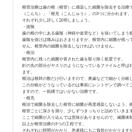
根管治療は歯の根（根管）に感染した細菌を除去する治療
（こんち）」「根充（こんじゅう）」の3つに分かれます。
それぞれ少し詳しく説明しましょう。
・抜髄
歯の根の中にある歯髄（神経や血管など）を抜いてしまう
歯髄を抜けば痛みはおさまりますが、根管内に細菌が残っ
せん。根管内の細菌を除去しなければいけません。
・根治
根管内に残った細菌や冒された歯を取り除く処置です。
針の先の部分がヤスリのようになっているファイルと呼ば
ます。
根治は根幹の数だけ行いますので、奥歯などで細かく分岐
この分岐がどうなっているのは事前にレントゲンで調べて
ますので、一筋縄ではいかない治療です。
・根充
根治で細菌を除去した根管に細菌が再度感染しないよう、
根管ごとに深さを測り、少しずつきっちりと詰めていきま
ここで細菌が入り込んでは意味がありませんので、滅菌体
以上が根管治療の3つの工程です。
それぞれに時間がかかり、患者様にもご負担がかかります