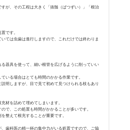
ですが、その工程は大きく「抜髄（ばつずい）」「根治
処置です。
ていては虫歯は進行しますので、これだけでは終わりま
れる器具を使って、細い根管を広げるように削っていい
している場合はとても時間のかかる作業です。
ご説明しますが、目で見て初めて見つけられる枝もあり
根充材を詰めて埋めてしまいます。
すので、この処置も時間がかかることが多いです。
制を整えて根充することが重要です。
が、歯科医の精一杯の集中力がいる処置ですので、ご協