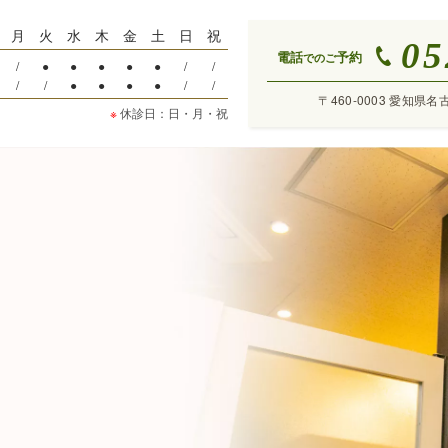
月
火
水
木
金
土
日
祝
05
電話
予約
でのご
/
●
●
●
●
●
/
/
/
/
●
●
●
●
/
/
〒460-0003 愛知県名
※
休診日：日・月・祝