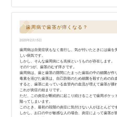
歯周病で歯茎が痒くなる？
2020年2月15日
歯周病は自覚症状もなく進行し、気が付いたときには歯を
しい病気です。
しかし、そんな歯周病にも兆候というものが存在します。
その1つが、歯茎のむず痒さです。
歯周病は、歯と歯茎の隙間にたまった歯垢の中の細菌が作
毒素を浴びた歯茎は、自己防衛のため細菌を殺すための白
すると、歯茎に走っている血管内の血流が増えて歯茎が腫
これが炎症の始まりです。
ただ、この炎症が断続的に起こり続けることで歯周ポケッ
陥ってしまいます。
このとき、最初の段階の炎症に気付けない人がほとんどで
しかし、お口の中が敏感な人の場合、炎症によって歯茎が