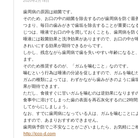
2020年2月18日
歯周病の原因は細菌です。
そのため、お口の中の細菌を除去するのが歯周病を防ぐ最
つまり、毎日の歯みがきで歯垢を除去することが重要にな
じつは、唾液でお口の中を潤しておくことも、歯周病を防
唾液には殺菌効果と洗浄効果がありますので、お口の中が
きれいにする効果が期待できるからです。
しかし、残念ながら歯周病で歯を失いやすい年齢になると
ます。
そのため推奨するのが、「ガムを噛むこと」なのです。
噛むという行為は唾液の分泌を促しますので、ガムを噛む
ガムの種類によっては、わずかながら歯みがきのように歯
果が期待できます。
ただし、食後すぐに甘いガムを噛むのは逆効果になります
食事中に溶けてしまった歯の表面を再石灰化するのに2時間
してからにしましょう。
なお、すでに歯周病になっている人は、ガムを噛むことに
ますので、あまりおすすめできません。
歯周病予防でご不安なことがございましたら、お気軽にご
http://icco-d.com