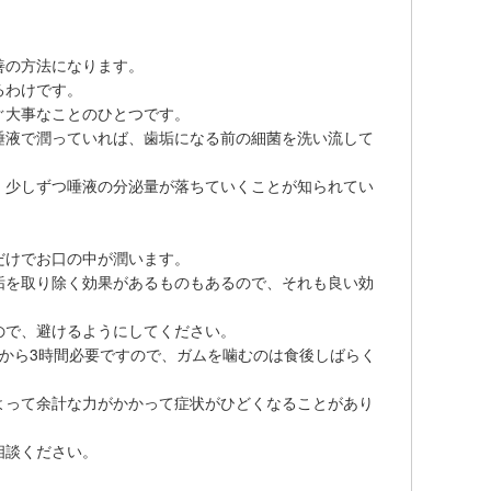
善の方法になります。
るわけです。
ぐ大事なことのひとつです。
唾液で潤っていれば、歯垢になる前の細菌を洗い流して
、少しずつ唾液の分泌量が落ちていくことが知られてい
だけでお口の中が潤います。
垢を取り除く効果があるものもあるので、それも良い効
ので、避けるようにしてください。
から3時間必要ですので、ガムを噛むのは食後しばらく
よって余計な力がかかって症状がひどくなることがあり
相談ください。