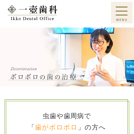
虫歯や歯周病で
「
歯がボロボロ
」の方へ