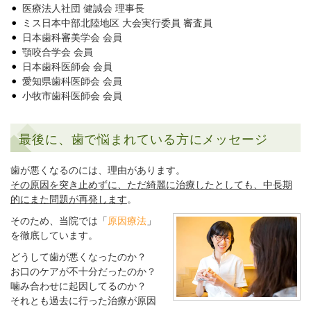
医療法人社団 健誠会 理事長
ミス日本中部北陸地区 大会実行委員 審査員
日本歯科審美学会 会員
顎咬合学会 会員
日本歯科医師会 会員
愛知県歯科医師会 会員
小牧市歯科医師会 会員
最後に、歯で悩まれている方にメッセージ
歯が悪くなるのには、理由があります。
その原因を突き止めずに、ただ綺麗に治療したとしても、中長期
的にまた問題が再発します
。
そのため、当院では「
原因療法
」
を徹底しています。
どうして歯が悪くなったのか？
お口のケアが不十分だったのか？
噛み合わせに起因してるのか？
それとも過去に行った治療が原因