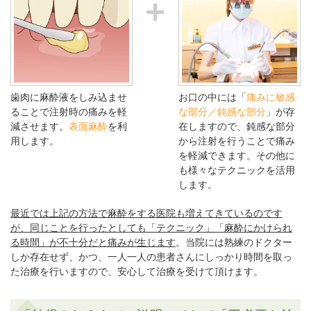
歯肉に麻酔液をしみ込ませ
お口の中には「
痛みに敏感
ることで注射時の痛みを軽
な部分／鈍感な部分
」が存
減させます。
表面麻酔
を利
在しますので、鈍感な部分
用します。
から注射を行うことで痛み
を軽減できます。その他に
も様々なテクニックを活用
します。
最近では上記の方法で麻酔をする医院も増えてきているのです
が、同じことを行ったとしても「テクニック」「麻酔にかけられ
る時間」が不十分だと痛みが生じます
。当院には熟練のドクター
しか存在せず、かつ、一人一人の患者さんにしっかり時間を取っ
た治療を行いますので、安心して治療を受けて頂けます。