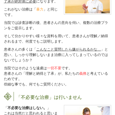
了承が絶対体に必要
になります。
これがない治療は「
暴力
」と同じ
です。
当院では診査診断の後、患者さんの意向を伺い、複数の治療プラ
ンをご提示します。
そして分かりやすい様々な資料を用いて、患者さんが理解／納得
されるまで、何度でもご説明します。
患者さんの多くは「
こんなこと質問したら嫌がられるかな
…
」と
思い、しっかり理解しないまま治療に入ってしまっているのでは
ないでしょうか？
当院ではそのような遠慮は
一切不要
です。
患者さんの「理解と納得と了承」が、私たちの
義務
と考えている
ためです。
些細な事でも、何でもご質問ください。
「不必要な治療」は行いません
「
不必要な治療はしない。
」
これは当然だと思われると思いま