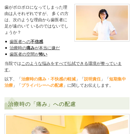
歯がボロボロになってしまった理
由は人それぞれですが、 多くの方
は、次のような理由から歯医者に
足が遠のいて いるのではないでし
ょうか？
歯医者への
不信感
治療時の
痛み
が本当に嫌だ
歯医者の空間が
怖い
当院では
このような悩みをすべて払拭できる環境が整っていま
す
。
以下、「
治療時の痛み・不快感の軽減
」「
説明責任
」「
短期集中
治療
」「
プライバシーへの配慮
」に関してお伝えします。
治療時の「痛み」への配慮