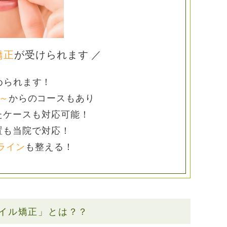
矯正
が受けられます
められます！
円～
からのコースもあり
たケースも対応可能！
置も
当院で対応！
ライン
も
整える！
イル矯正」とは？？