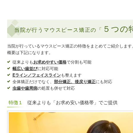
５つの
当院が行うマウスピース矯正の「
当院が行っているマウスピース矯正の特徴をまとめてご紹介します
概要は下記になります。
従来よりも
お求めやすい価格
で分割も可能
幅広い歯並び
に対応可能
Eライン／フェイスライン
も整えます
全体矯正だけでなく、
部分矯正、後戻り矯正
にも対応
虫歯や歯周病
の処置も併せて対応
特徴１
従来よりも「お求め安い価格帯」でご提供