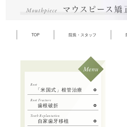
TOP
院長・スタッフ
Root
「米国式」根管治療
Root Fracture
歯根破折
Tooth Replantation
自家歯牙移植