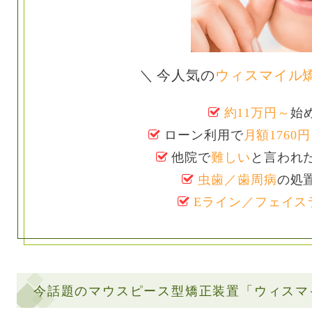
今人気の
ウィスマイル
約11万円～
始
ローン利用で
月額1760
他院で
難しい
と言われ
虫歯／歯周病
の処
Eライン／フェイス
今話題のマウスピース型矯正装置「ウィスマ