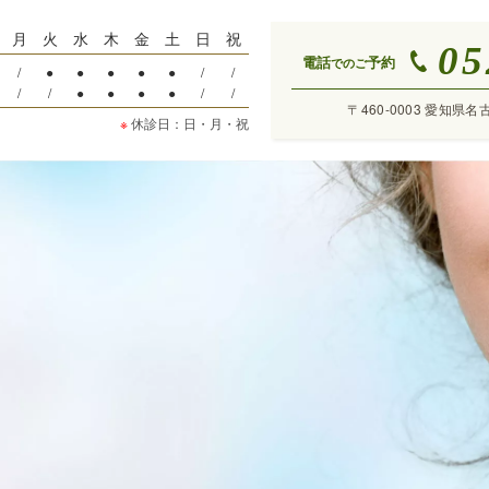
月
火
水
木
金
土
日
祝
05
電話
予約
でのご
/
●
●
●
●
●
/
/
/
/
●
●
●
●
/
/
〒460-0003 愛知県名
※
休診日：日・月・祝