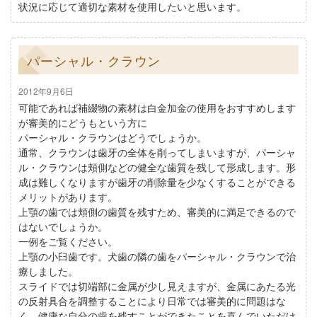
状況に応じて適切な素材を使用したいと思います。
パーシャル・クラウン
2012年9月6日
可能であれば補綴物の素材は白金加金の使用をおすすめします
が審美的にどうもという方に
パーシャル・クラウンはどうでしょうか。
通常、クラウンは歯牙の全体を削ってしまいますが、パーシャ
ル・クラウンは頬側などの健全な歯質を残して形成します。形
成は難しくなりますが歯牙の削除量を少なくすることができる
メリットがあります。
上顎の歯では頬側の歯質を残すため、審美的に満足できるので
はないでしょうか。
一例をご覧ください。
上顎の小臼歯です。犬歯の隣の歯をパーシャル・クラウンで治
療しました。
スライドでは切端部に金属が少し見えますが、金属にあたる光
の反射具合を調整することにより日常では審美的に問題はな
く、健康な自分の歯を残すことができたことを喜んでいただけ