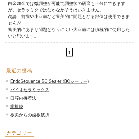
白金加金では微調整が可能で調整後の研磨も十分にできます
が、セラッミクではなかなかそうはいきません。
勿論、前歯や小臼歯など審美的に問題となる部位は使用できま
せんが、
審美的にあまり問題となりにくい大臼歯には積極的に使用した
いと思います。
1
最近の投稿
EndoSequence BC Sealer (BCシーラー)
バイオセラミックス
口腔内接着法
歯根膜
根尖からの歯根破折
カテゴリー