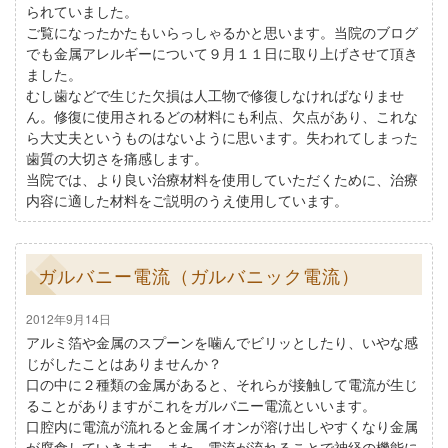
られていました。
ご覧になったかたもいらっしゃるかと思います。当院のブログ
でも金属アレルギーについて９月１１日に取り上げさせて頂き
ました。
むし歯などで生じた欠損は人工物で修復しなければなりませ
ん。修復に使用されるどの材料にも利点、欠点があり、これな
ら大丈夫というものはないように思います。失われてしまった
歯質の大切さを痛感します。
当院では、より良い治療材料を使用していただくために、治療
内容に適した材料をご説明のうえ使用しています。
ガルバニー電流（ガルバニック電流）
2012年9月14日
アルミ箔や金属のスプーンを噛んでビリッとしたり、いやな感
じがしたことはありませんか？
口の中に２種類の金属があると、それらが接触して電流が生じ
ることがありますがこれをガルバニー電流といいます。
口腔内に電流が流れると金属イオンが溶け出しやすくなり金属
が腐食していきます。また、電流が流れることで神経の機能に