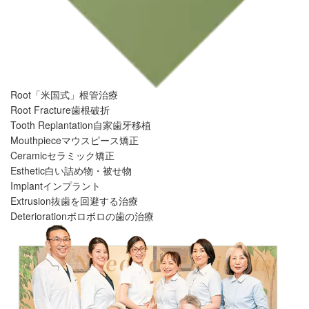
Root
「米国式」根管治療
Root Fracture
歯根破折
Tooth Replantation
自家歯牙移植
Mouthpiece
マウスピース矯正
Ceramic
セラミック矯正
Esthetic
白い詰め物・被せ物
Implant
インプラント
Extrusion
抜歯を回避する治療
Deterioration
ボロボロの歯の治療