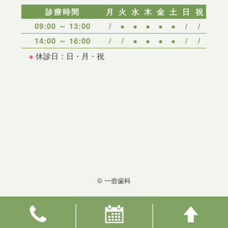
診療時間
月
火
水
木
金
土
日
祝
09:00 ～ 13:00
/
●
●
●
●
●
/
/
14:00 ～ 16:00
/
/
●
●
●
●
/
/
※
休診日：日・月・祝
© 一壺歯科