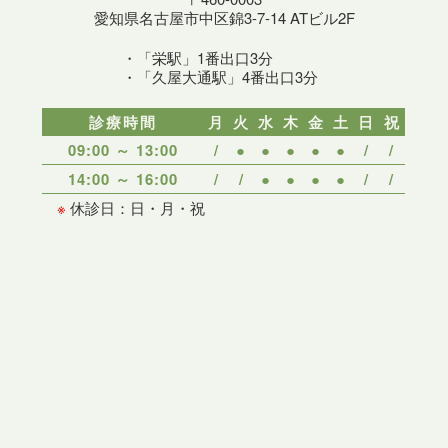
愛知県名古屋市中区錦3-7-14 ATビル2F
・「栄駅」1番出口3分
・「久屋大通駅」4番出口3分
診療時間
月
火
水
木
金
土
日
祝
09:00 ～ 13:00
/
●
●
●
●
●
/
/
14:00 ～ 16:00
/
/
●
●
●
●
/
/
※
休診日：日・月・祝