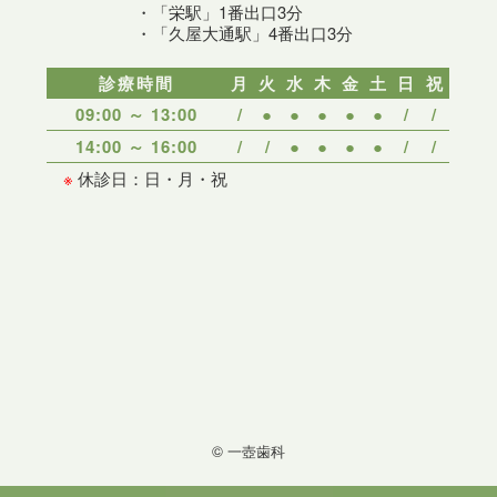
・「栄駅」1番出口3分
・「久屋大通駅」4番出口3分
診療時間
月
火
水
木
金
土
日
祝
09:00 ～ 13:00
/
●
●
●
●
●
/
/
14:00 ～ 16:00
/
/
●
●
●
●
/
/
※
休診日：日・月・祝
© 一壺歯科