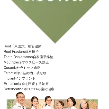
Root
「米国式」根管治療
Root Fracture
歯根破折
Tooth Replantation
自家歯牙移植
Mouthpiece
マウスピース矯正
Ceramic
セラミック矯正
Esthetic
白い詰め物・被せ物
Implant
インプラント
Extrusion
抜歯を回避する治療
Deterioration
ボロボロの歯の治療