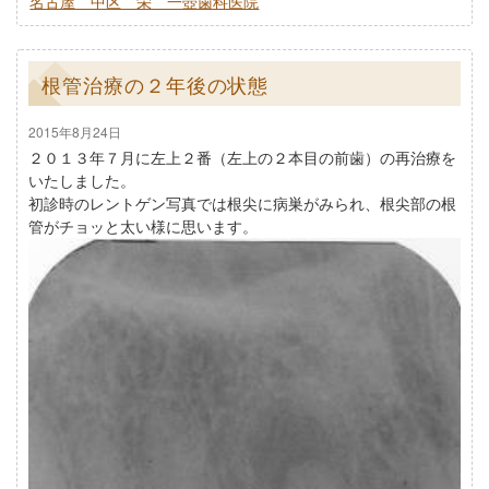
名古屋 中区 栄 一壺歯科医院
根管治療の２年後の状態
2015年8月24日
２０１３年７月に左上２番（左上の２本目の前歯）の再治療を
いたしました。
初診時のレントゲン写真では根尖に病巣がみられ、根尖部の根
管がチョッと太い様に思います。