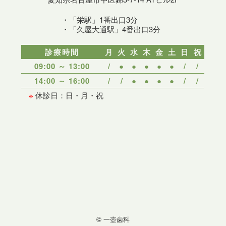
・「栄駅」1番出口3分
・「久屋大通駅」4番出口3分
診療時間
月
火
水
木
金
土
日
祝
09:00 ～ 13:00
/
●
●
●
●
●
/
/
14:00 ～ 16:00
/
/
●
●
●
●
/
/
※
休診日：日・月・祝
© 一壺歯科