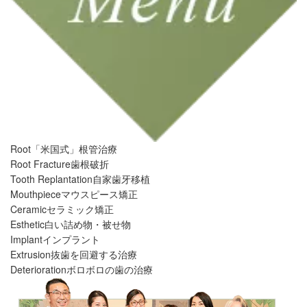
Root
「米国式」根管治療
Root Fracture
歯根破折
Tooth Replantation
自家歯牙移植
Mouthpiece
マウスピース矯正
Ceramic
セラミック矯正
Esthetic
白い詰め物・被せ物
Implant
インプラント
Extrusion
抜歯を回避する治療
Deterioration
ボロボロの歯の治療