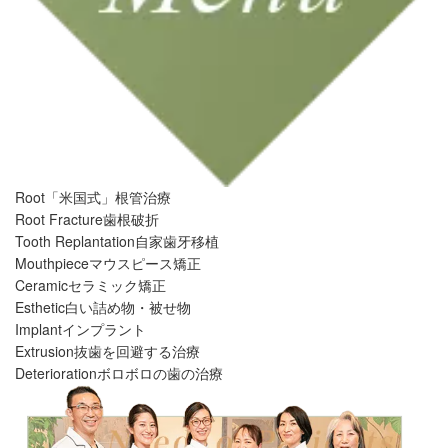
Root
「米国式」根管治療
Root Fracture
歯根破折
Tooth Replantation
自家歯牙移植
Mouthpiece
マウスピース矯正
Ceramic
セラミック矯正
Esthetic
白い詰め物・被せ物
Implant
インプラント
Extrusion
抜歯を回避する治療
Deterioration
ボロボロの歯の治療