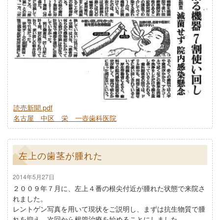
読売新聞.pdf
名古屋 中区 栄 一壺歯科医院
左上の歯茎が腫れた
2014年5月27日
２００９年７月に、左上４番の根尖付近が腫れた状態で来院さ
れました。
レントゲン写真を用いて現状をご説明し、まずは抗生物質で腫
れを抑え、次回から根管治療を始めることにしました。