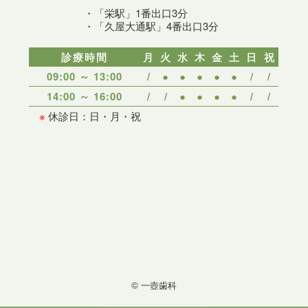
・「栄駅」1番出口3分
・「久屋大通駅」4番出口3分
診療時間
月
火
水
木
金
土
日
祝
09:00 ～ 13:00
/
●
●
●
●
●
/
/
14:00 ～ 16:00
/
/
●
●
●
●
/
/
※
休診日：日・月・祝
© 一壺歯科