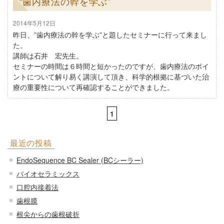
“歯内療法の幹を学ぶ”
2014年5月12日
昨日、”歯内療法の幹を学ぶ”と題したセミナーに行って来まし
た。
講師は石井 宏先生。
セミナーの時間は６時間と短かったのですが、歯内療法のポイ
ントについて解り易く講演して頂き、科学的根拠に基づいた治
療の重要性について再確認することができました。
1
最近の投稿
EndoSequence BC Sealer (BCシーラー)
バイオセラミックス
口腔内接着法
歯根膜
根尖からの歯根破折