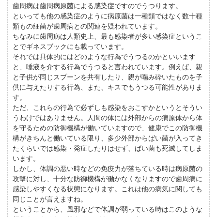
歯周病は歯周病原菌による感染症ですのでうつります。
といっても他の感染症のように病原菌は一種類ではなく数十種
類もの細菌が歯周病との関連を疑われています。
ちなみに歯周病は人類史上、最も感染者が多い感染症というこ
とでギネスブックにも載っています。
それでは具体的にはどのような行為でうつるのかといいます
と、唾液を介する行為でうつると言われています。例えば、親
と子供が同じスプーンを共有したり、親が噛み砕いたものを子
供に与えたりする行為、また、キスでもうつる可能性がありま
す。
ただ、これらの行為で必ずしも感染をおこすかというとそうい
うわけではありません。人間の体には外部からの病原体から体
を守るための防御機構が働いていますので、健康でこの防御機
構がきちんと働いている限り、多少外部からばい菌が入ってき
たくらいでは感染・発症したりはせず、ばい菌も死滅してしま
います。
しかし、体調の悪い時などの免疫力が落ちている時は病原菌の
攻撃に対し、十分な防御機構が働かなくなりますので歯周病に
感染しやすくなる状態になります。これは他の病気に関しても
同じことが言えますね。
ということから、風邪などで体調が弱っている時はこのような