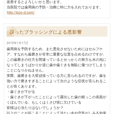
改善するとよろしいかと思います。
当医院では歯周病の予防・治療に特に力を入れております。
http://icco-d.com/
誤ったブラッシングによる悪影響
2015年1月17日
歯周病を予防するため、また悪化させないためにはセルフケ
ア、すなわち歯磨きが非常に重要な位置を占めるわけですが、
この歯磨きの仕方を間違っているとせっかくの努力も水の泡に
なってしまうばかりか逆に歯や歯ぐきを無駄に傷つけてしまう
ことになりかねません。
実際、歯磨きを大変頑張っている方に見られるのですが、歯を
強い力で磨きすぎることによって次のような症状が見られるこ
とが良くあります。
・歯ぐきが下がる
・歯ぐきが下がったことによって露出した歯の根っこの表面が
くぼんでいる、もしくはくさび状に欠けている
皆様は心当たりはないでしょうか？
以上のことが起こることによって冷たい水や空気がしみる知覚