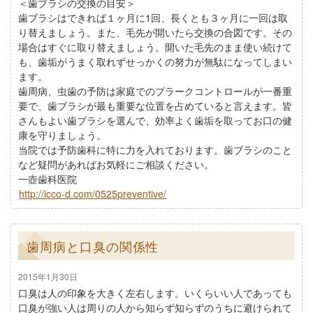
＜歯ブラシの交換の目安＞
歯ブラシはできれば１ヶ月に1回、長くとも３ヶ月に一回は取
り替えましょう。また、毛先が開いたら交換の合図です。その
場合はすぐに取り替えましょう。開いた毛先のまま使い続けて
も、歯垢がうまく取れずせっかくの努力が無駄になってしまい
ます。
歯周病、虫歯の予防は家庭でのプラークコントロールが一番重
要で、歯ブラシが最も重要な位置を占めていると言えます。皆
さんもよい歯ブラシを選んで、効率よく歯垢を取ってお口の健
康を守りましょう。
当院では予防歯科に特に力を入れております。歯ブラシのこと
など疑問があればお気軽にご相談ください。
一壺歯科医院
http://icco-d.com/0525preventive/
歯周病と口臭の関係性
2015年1月30日
口臭は人の印象を大きく左右します。いくらいい人であっても
口臭が強い人は周りの人から知らず知らずのうちに避けられて