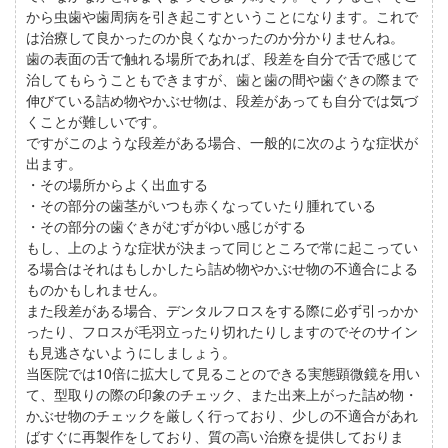
から虫歯や歯周病を引き起こすということになります。これで
は治療して良かったのか良くなかったのか分かりませんね。
歯の表面の舌で触れる場所であれば、段差を自分で舌で感じて
治してもらうこともできますが、歯と歯の間や歯ぐきの際まで
伸びている詰め物やかぶせ物は、段差があっても自分では気づ
くことが難しいです。
ですがこのような段差がある場合、一般的に次のような症状が
出ます。
・その場所からよく出血する
・その部分の歯茎がいつも赤くなっていたり腫れている
・その部分の歯ぐきがむずがゆい感じがする
もし、上のような症状が決まって同じところで常に起こってい
る場合はそれはもしかしたら詰め物やかぶせ物の不適合による
ものかもしれません。
また段差がある場合、デンタルフロスをする際に必ず引っかか
ったり、フロスが毛羽立ったり切れたりしますのでそのサイン
も見逃さないようにしましょう。
当医院では10倍に拡大して見ることのできる実態顕微鏡を用い
て、型取りの際の印象のチェック、また出来上がった詰め物・
かぶせ物のチェックを厳しく行っており、少しの不適合があれ
ばすぐに再製作をしており、質の高い治療を提供しておりま