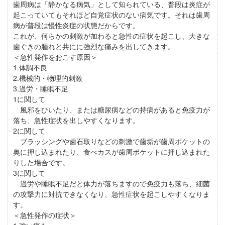
歯周病は「静かなる病気」として知られている、普段は炎症が
起こっていてもそれほど自覚症状のない病気です。それは歯周
病が普段は慢性炎症の状態だからです。
これが、何らかの刺激が加わると急性の症状を起こし、大きな
歯ぐきの腫れと共にに強烈な痛みを出してきます。
＜急性発作をおこす原因＞
1.体調不良
2.機械的・物理的刺激
3.過労・睡眠不足
1に関して
風邪をひいたり、または糖尿病などの持病があると免疫力が
落ち、急性症状を出しやすくなります。
2に関して
ブラッシングや歯石取りなどの刺激で歯垢が歯周ポケットの
奥に押し込まれたり、食べカスが歯周ポケットに押し込まれた
りした場合です。
3に関して
過労や睡眠不足だと体力が落ちますので免疫力も落ち、細菌
の攻撃力に対抗できなくなり、急性症状を起こしやすくなりま
す。
＜急性発作の症状＞