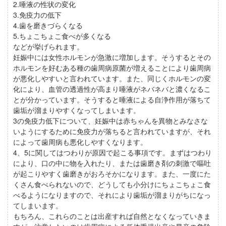
2.唾液の性状の変化
3.免疫力の低下
4.歯を磨きづらくなる
5.ちょこちょこ食べが多くなる
などが挙げられます。
妊娠中には女性ホルモンが急激に増加します。そうするとその
ホルモンを好むある種の歯周病原菌が増えることにより歯周病
が悪化しやすいと言われています。また、同じくホルモンの変
化により、血管の透過性が高まり唾液がネバネバと濃くなるこ
とが分かっています。そうすると唾液による自浄作用が落ちて
歯垢が溜まりやすくなってしまいます。
3の免疫力低下について、妊娠中は赤ちゃんを異物とみなさな
いようにするために免疫力が落ちると言われていますが、それ
によって歯周病も悪化しやすくなります。
4、5に関してはつわりが原因で起こる事項です。まずはつわり
により、口の中に物を入れたり、または歯磨き剤の刺激で嘔吐
が起こりやすく歯磨きがおろそかになります。また、一度にた
くさん食べられないので、どうしても小分けにちょこちょこ食
べるようになりますので、それにより歯垢が溜まりがちになっ
てしまいます。
もちろん、これらのことは出産すれば自然となくなっていきま