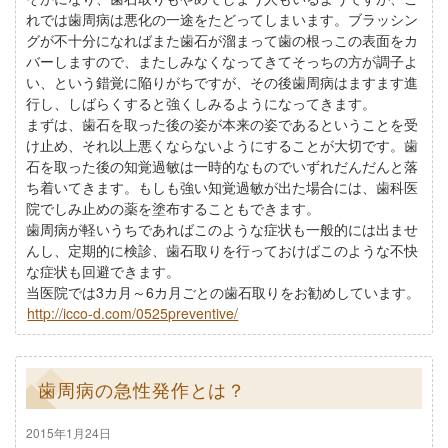
れでは歯周病は悪化の一途をたどってしまいます。ブラッシン
グが不十分になればまた歯石が溜まって歯の根っこの表面をカ
バーしますので、またしみなくなってきてそっちの方が調子よ
い、という錯覚に陥りがちですが、その後歯周病はますます進
行し、しばらくすると強くしみるようになってきます。
まずは、歯石を取った後の姿が本来の姿であるということを受
け止め、それ以上悪くならないようにすることが大切です。歯
石を取った後の知覚過敏は一時的なものでいずれだんだんと落
ち着いてきます。もしも強い知覚過敏が出た場合には、歯科医
院でしみ止めの薬を塗布することもできます。
歯周病が軽いうちであればこのような症状も一般的には出ませ
んし、定期的に検診、歯石取りを行っておけばこのような不快
な症状も回避できます。
当医院では3カ月～6カ月ごとの歯石取りをお勧めしています。
http://icco-d.com/0525preventive/
歯周病の急性発作とは？
2015年1月24日