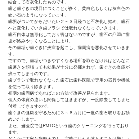
結合して石灰化したものです。
歯と歯ぐきの境目につくことが多く、黄白色もしくは灰白色の
硬い石のようになっています。
歯垢がついてからだいたい２～３日経つと石灰化し始め、歯石
へと変化していき歯ブラシでは取れなくなっていきます。
歯石自体は無毒化しており害はないのですが、歯石の凸凹に歯
垢が絡みやすくなることにより、
その歯垢が歯ぐきに炎症を起こし、歯周病を悪化させていきま
す。
ですので、歯垢がつきやすくなる場所を取らなければどんなに
歯磨きを頑張っても効果が十分に発揮されず、歯ぐきの炎症が
残ってしまうのです。
歯ブラシで取れなくなった歯石は歯科医院で専用の器具や機械
を使って取り除きます。
初期の歯周病であればこの方法で改善が見られます。
個人の体質の違いも関係してはきますが、一度除去してもまた
付着してきますので、
歯ぐきの健康を守るために３～６カ月に一度の歯石取りをお勧
めいたします。
また、当医院ではPMTCという歯のクリーニングを行っており
ます。
どんなに丁寧な歯磨きでも、完璧に汚れを落とすことは難しい