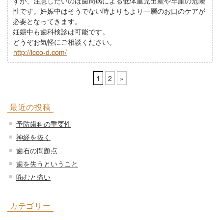
すが、注意したいのは歯周病による低体重児出産や早産の危険
性です。妊娠中はそうでない時よりもより一層のお口のケアが
必要となってきます。
妊娠中も歯科検診は可能です。
どうぞお気軽にご相談ください。
http://icco-d.com/
1
2
»
最近の投稿
予防歯科の重要性
神経を抜く
歯石の問題点
歯を失うということ
噛むと痛い
カテゴリー