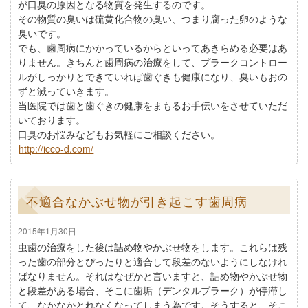
が口臭の原因となる物質を発生するのです。
その物質の臭いは硫黄化合物の臭い、つまり腐った卵のような
臭いです。
でも、歯周病にかかっているからといってあきらめる必要はあ
りません。きちんと歯周病の治療をして、プラークコントロー
ルがしっかりとできていれば歯ぐきも健康になり、臭いもおの
ずと減っていきます。
当医院では歯と歯ぐきの健康をまもるお手伝いをさせていただ
いております。
口臭のお悩みなどもお気軽にご相談ください。
http://icco-d.com/
不適合なかぶせ物が引き起こす歯周病
2015年1月30日
虫歯の治療をした後は詰め物やかぶせ物をします。これらは残
った歯の部分とぴったりと適合して段差のないようにしなけれ
ばなりません。それはなぜかと言いますと、詰め物やかぶせ物
と段差がある場合、そこに歯垢（デンタルプラーク）が停滞し
て、なかなかとれなくなってしまう為です。そうすると、そこ