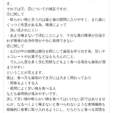
す。
それでは①、②についての補足ですが、
①に関して
・軟らかい物と言うのは歯と歯の隙間に入りやすく、また歯に
くっつく性質がある為、唾液によって
洗い流されにくい
・あまり噛まないで済むことにより、十分な量の唾液が分泌さ
れず唾液の自浄作用が十分に発揮できない
②に関して
・お口の中の細菌は糖分を餌にして歯垢を作り出す為、甘いチ
ョコレートやお菓子などはもちろんのこと、
でんぷん質を多く含む煎餅などをよく食べる場合も歯垢が溜
まりやすい
ということが言えます。
後は、食べ方も歯垢のでき方には大きく関わっており
・間食をよくする人
・夜間によく甘い物を食べる人
なども歯周病が進みやすいです。
決して甘い物や軟らかい物を食べてはいけない訳ではありませ
んが、なるべくよく噛まないと食べられないような食物繊維も
積極的に食事に取り入れるようにし、だらだらと食べる習慣を