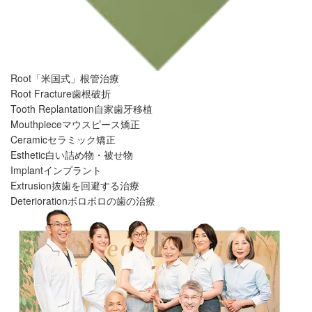
Root
「米国式」根管治療
Root Fracture
歯根破折
Tooth Replantation
自家歯牙移植
Mouthpiece
マウスピース矯正
Ceramic
セラミック矯正
Esthetic
白い詰め物・被せ物
Implant
インプラント
Extrusion
抜歯を回避する治療
Deterioration
ボロボロの歯の治療