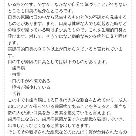
いるものです。ですが、なかなか自分で気づくことができない
ところも口臭の厄介なところです。
口臭の原因は口の中から発生するものと体の不調から発生する
ものとがあります。また、口臭は健康な人でも朝起きた時など
の唾液が減っている時は多少あるもので、これを生理的口臭と
呼びます。対して、そうではない病的なものを病的口臭と呼び
ます。
実際病的口臭の９０％以上が口からきていると言われていま
す。
口の中が原因の口臭としては以下のものがあります。
・歯周病
・虫歯
・口の中が不潔である
・唾液が減少している
・舌苔
この中でも歯周病による口臭は大きな割合を占めており、成人
のほとんどが罹っている歯周病であることを考えると、相当な
数の人が強い口臭を放つ要素を抱えていると言えます。
歯周病になると、歯周病原菌が歯ぐきの組織を破壊していき、
出血したりひどくなると膿を出してきます。
そしてその破壊された組織などのたんぱく質が分解されたもの