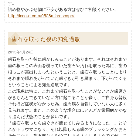
す。
詰め物やかぶせ物に不安がある方はぜひご相談ください。
http://icco-d.com/0528microscope/
歯石を取った後の知覚過敏
2015年1月24日
歯石を取った後に歯がしみることがあります。それはそれまで
歯の根っこの表面を覆っていた歯石や汚れを取った為に、歯の
根っこが露出しまったということと、歯石を取ったことにより
それまで腫れあがっていた歯ぐきが引き締まり、下がってくる
ということによる知覚過敏です。
この現象は特に、これまで歯石を取ったことがないとか歯磨き
がきちんとできていない方に起こることが多く、ご自身も普段
それほど症状がなかった為、歯周病を自覚していない人に多く
見られます。また、このような場合はほとんどが歯周病がかな
り進んだ状態のことが多いです。
「歯石を取ったら歯ぐきが痩せてしみるようになった！」とそ
れがトラウマになり、それ以降しみる歯のブラッシングがおろ
そかになり、歯石取りもやめてしまう人もいるようですが、こ