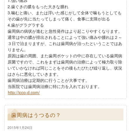
1.強い痛み
2.歯ぐきの膿をもった大きな腫れ
3.噛むと痛い、または浮いた感じがして全体で噛もうとしても
その歯が先に当たってしまって痛く、食事に支障が出る
4.歯がグラグラする
歯周病の病状が進むと急性発作はより起こりやすくなります。
通常は中の膿が排出されることによって強い痛みや腫れは２～
３日で治まりますが、これは歯周病が治ったということではあ
りません。
原因は歯の周囲、また歯周ポケットの中に存在している歯周病
原菌ですので、これをまずは歯周病の治療によって極力取り除
いていかなければ同じことをその後もたびたび繰り返し、状況
はさらに悪化していきます。
歯周病治療は定期的に行うことが大事です。
当医院では歯周病治療に特に力を入れております。
http://icco-d.com/
歯周病はうつるの？
2015年1月24日