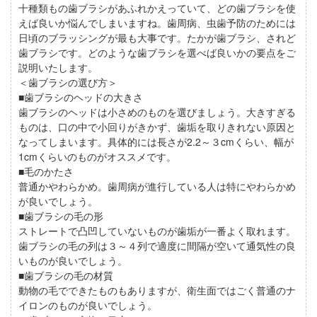
十種類もの歯ブラシがあふれかえっていて、どの歯ブラシを使
えば良いか悩んでしまいますね。歯周病、虫歯予防のためには
日頃のブラッシングが最も大事です。たかが歯ブラシ、されど
歯ブラシです。どのような歯ブラシを選べば良いかの要点をご
説明いたします。
＜歯ブラシの選び方＞
■歯ブラシのヘッドの大きさ
歯ブラシのヘッドは小さめのものを選びましょう。大きすぎる
ものは、口の中で小回りがきかず、歯垢を取りきれない原因と
なってしまいます。具体的には長さが2.2～３cmくらい、幅が
1cmくらいのものがオススメです。
■毛のかたさ
普通かやわらかめ。歯周病が進行している人は特にやわらかめ
が良いでしょう。
■歯ブラシの毛の形
ストレートで凸凹していないものが歯垢が一番よく取れます。
歯ブラシの毛の列は３～４列で適度に間隔が空いて通気性の良
いものが良いでしょう。
■歯ブラシの毛の材質
動物の毛でできたものもありますが、衛生面ではごく普通のナ
イロンのものが良いでしょう。