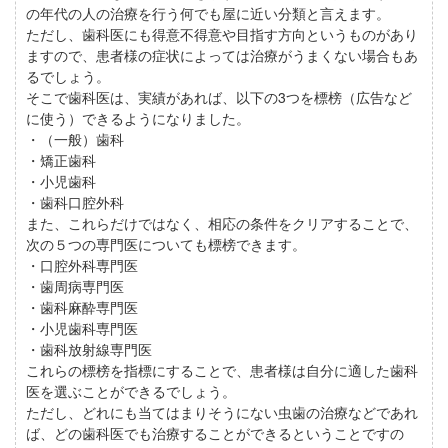
の年代の人の治療を行う何でも屋に近い分類と言えます。
ただし、歯科医にも得意不得意や目指す方向というものがあり
ますので、患者様の症状によっては治療がうまくない場合もあ
るでしょう。
そこで歯科医は、実績があれば、以下の3つを標榜（広告など
に使う）できるようになりました。
・（一般）歯科
・矯正歯科
・小児歯科
・歯科口腔外科
また、これらだけではなく、相応の条件をクリアすることで、
次の５つの専門医についても標榜できます。
・口腔外科専門医
・歯周病専門医
・歯科麻酔専門医
・小児歯科専門医
・歯科放射線専門医
これらの標榜を指標にすることで、患者様は自分に適した歯科
医を選ぶことができるでしょう。
ただし、どれにも当てはまりそうにない虫歯の治療などであれ
ば、どの歯科医でも治療することができるということですの