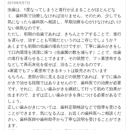
2019年9月7日
虫歯は、1度なってしまうと進行が止まることがほとんどな
く、歯科医で治療しなければ治りません。そのため、少しでも
気になったら歯科医へ相談し、早期治療を心がけなければいけ
ない病気なのです。
ただし、初期の虫歯であれば、きちんとケアすることで、進行
を遅らせ、治すことも可能だというのはご存じでしょうか？
あくまでも初期の虫歯の場合だけですが、丁寧に歯みがきをし
て口内環境を清潔に保つ（虫歯菌の数を減らす）ことで、虫歯
の進行を遅らせることできます。その状態で、フッ素塗布する
などして再石灰化を促せば、治ることがあるのです。
※家庭でもフッ素塗布できるキットは販売されています
もちろん、患部が目に見えるほどの状態であれば、すでに歯み
がきで治せる段階ではありませんので、歯科医での治療が必要
です。それに、正しい歯みがきを継続して行って初めて効果が
出ますので、まずは正しい歯みがきを身につける必要があるで
しょう。
正しい歯みがきについては、歯科定期検診などで指導を受ける
ことができます。気になる人は、お近くの歯科医へご相談くだ
さい。歯科医師や歯科助手から丁寧な説明を受けることができ
ます。