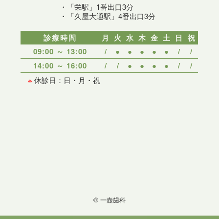
・「栄駅」1番出口3分
・「久屋大通駅」4番出口3分
診療時間
月
火
水
木
金
土
日
祝
09:00 ～ 13:00
/
●
●
●
●
●
/
/
14:00 ～ 16:00
/
/
●
●
●
●
/
/
※
休診日：日・月・祝
© 一壺歯科