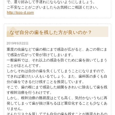
で、選り好みして手遅れにならないようにしましょう。
ご不安なことがございましたらお気軽にご相談ください。
http://icco-d.com
なぜ自分の歯を残した方が良いのか？
2019年9月22日
重度の虫歯などで歯の根にまで感染が広がると、あごの骨にま
で感染が広がって骨が溶けてしまいます。
一般歯科では、それ以上の感染を防ぐために歯を抜いてしまう
ことがほとんどです。
しかしそれは自分の歯を失くしてしまうことになりますので、
できれば避けたい人もいるでしょう。また、歯科医の多くも自
分の歯をできるだけ残すことを推奨しています。
そこで、歯の根にまで感染した細菌をきれいに除去して歯を残
す根幹治療を行うわけです。
しかし、根幹治療の難易度はとても高く、気付かないうちに再
発してしまって歯が抜け落ちるほど重症化することも少なくあ
りません。
そんなリスクを冒してでも自分の歯を残すことが推奨されるの