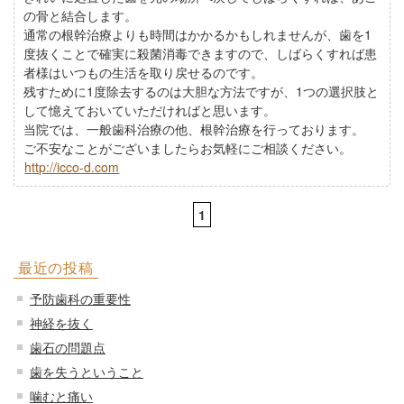
の骨と結合します。
通常の根幹治療よりも時間はかかるかもしれませんが、歯を1
度抜くことで確実に殺菌消毒できますので、しばらくすれば患
者様はいつもの生活を取り戻せるのです。
残すために1度除去するのは大胆な方法ですが、1つの選択肢と
して憶えておいていただければと思います。
当院では、一般歯科治療の他、根幹治療を行っております。
ご不安なことがございましたらお気軽にご相談ください。
http://icco-d.com
1
最近の投稿
予防歯科の重要性
神経を抜く
歯石の問題点
歯を失うということ
噛むと痛い