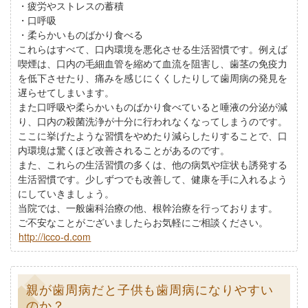
・疲労やストレスの蓄積
・口呼吸
・柔らかいものばかり食べる
これらはすべて、口内環境を悪化させる生活習慣です。例えば
喫煙は、口内の毛細血管を縮めて血流を阻害し、歯茎の免疫力
を低下させたり、痛みを感じにくくしたりして歯周病の発見を
遅らせてしまいます。
また口呼吸や柔らかいものばかり食べていると唾液の分泌が減
り、口内の殺菌洗浄が十分に行われなくなってしまうのです。
ここに挙げたような習慣をやめたり減らしたりすることで、口
内環境は驚くほど改善されることがあるのです。
また、これらの生活習慣の多くは、他の病気や症状も誘発する
生活習慣です。少しずつでも改善して、健康を手に入れるよう
にしていきましょう。
当院では、一般歯科治療の他、根幹治療を行っております。
ご不安なことがございましたらお気軽にご相談ください。
http://icco-d.com
親が歯周病だと子供も歯周病になりやすい
のか？