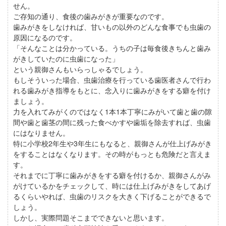
せん。
ご存知の通り、食後の歯みがきが重要なのです。
歯みがきをしなければ、甘いもの以外のどんな食事でも虫歯の
原因になるのです。
「そんなことは分かっている。うちの子は毎食後きちんと歯み
がきしていたのに虫歯になった」
という親御さんもいらっしゃるでしょう。
もしそういった場合、虫歯治療を行っている歯医者さんで行わ
れる歯みがき指導をもとに、念入りに歯みがきをする癖を付け
ましょう。
力を入れてみがくのではなく1本1本丁寧にみがいて歯と歯の隙
間や歯と歯茎の間に残った食べかすや歯垢を除去すれば、虫歯
にはなりません。
特に小学校2年生や3年生にもなると、親御さんが仕上げみがき
をすることはなくなります。その時がもっとも危険だと言えま
す。
それまでに丁寧に歯みがきをする癖を付けるか、親御さんがみ
がけているかをチェックして、時には仕上げみがきをしてあげ
るくらいやれば、虫歯のリスクを大きく下げることができるで
しょう。
しかし、実際問題そこまでできないと思います。