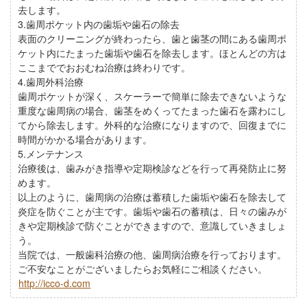
去します。
3.歯周ポケット内の歯垢や歯石の除去
表面のクリーニングが終わったら、歯と歯茎の間にある歯周ポ
ケット内にたまった歯垢や歯石を除去します。ほとんどの方は
ここまででおおむね治療は終わりです。
4.歯周外科治療
歯周ポケットが深く、スケーラーで簡単に除去できないような
重度な歯周病の場合、歯茎をめくってたまった歯石を露わにし
てから除去します。外科的な治療になりますので、回復までに
時間がかかる場合があります。
5.メンテナンス
治療後は、歯みがき指導や定期検診などを行って再発防止に努
めます。
以上のように、歯周病の治療は蓄積した歯垢や歯石を除去して
炎症を防ぐことが主です。歯垢や歯石の蓄積は、日々の歯みが
きや定期検診で防ぐことができますので、意識していきましょ
う。
当院では、一般歯科治療の他、歯周病治療を行っております。
ご不安なことがございましたらお気軽にご相談ください。
http://icco-d.com