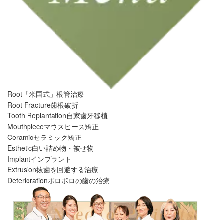
Root
「米国式」根管治療
Root Fracture
歯根破折
Tooth Replantation
自家歯牙移植
Mouthpiece
マウスピース矯正
Ceramic
セラミック矯正
Esthetic
白い詰め物・被せ物
Implant
インプラント
Extrusion
抜歯を回避する治療
Deterioration
ボロボロの歯の治療