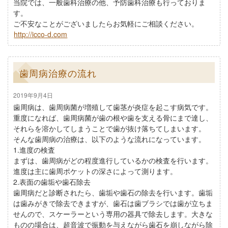
当院では、一般歯科治療の他、予防歯科治療も行っておりま
す。
ご不安なことがございましたらお気軽にご相談ください。
http://icco-d.com
歯周病治療の流れ
2019年9月4日
歯周病は、歯周病菌が増殖して歯茎が炎症を起こす病気です。
重度になれば、歯周病菌が歯の根や歯を支える骨にまで達し、
それらを溶かしてしまうことで歯が抜け落ちてしまいます。
そんな歯周病の治療は、以下のような流れになっています。
1.進度の検査
まずは、歯周病がどの程度進行しているかの検査を行います。
進度は主に歯周ポケットの深さによって測ります。
2.表面の歯垢や歯石除去
歯周病だと診断されたら、歯垢や歯石の除去を行います。歯垢
は歯みがきで除去できますが、歯石は歯ブラシでは歯が立ちま
せんので、スケーラーという専用の器具で除去します。大きな
ものの場合は、超音波で振動を与えながら歯石を崩しながら除