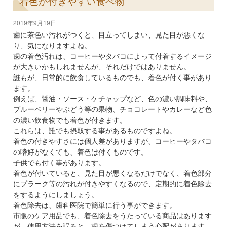
着色が付きやすい食べ物
2019年9月19日
歯に茶色い汚れがつくと、目立ってしまい、見た目が悪くな
り、気になりますよね。
歯の着色汚れは、コーヒーやタバコによって付着するイメージ
が大きいかもしれませんが、それだけではありません。
誰もが、日常的に飲食しているものでも、着色が付く事があり
ます。
例えば、醤油・ソース・ケチャップなど、色の濃い調味料や、
ブルーベリーやぶどう等の果物、チョコレートやカレーなど色
の濃い飲食物でも着色が付きます。
これらは、誰でも摂取する事があるものですよね。
着色の付きやすさには個人差がありますが、コーヒーやタバコ
の嗜好がなくても、着色は付くものです。
子供でも付く事があります。
着色が付いていると、見た目が悪くなるだけでなく、着色部分
にプラーク等の汚れが付きやすくなるので、定期的に着色除去
をするようにしましょう。
着色除去は、歯科医院で簡単に行う事ができます。
市販のケア用品でも、着色除去をうたっている商品はあります
が、使用方法を誤ると、歯を傷つけてしまう心配があります。