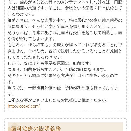
もし、歯みがきなどの日々のメンテナンスをしなければ、口腔
内は細菌の巣窟です。そこに、食物という栄養を日々供給して
いるわけです。
細菌たちは、そんな楽園の中で、特に居心地の良い歯と歯茎の
間に集まり、せっせと増えて毒素を振りまくことでしょう。
そうなれば、毒素に犯された歯茎は炎症を起こして縮退し、歯
や骨が溶けてしまいます。
もちろん、彼ら細菌も、免疫力が勝っていれば増えることはで
きません。そのため、冒頭で説明したいろいろなことが原因と
してとりだたされるわけです。
しかし、なによりも重要な原因は、細菌です。
つまり、細菌を減らすことが、予防の第1になります。
そのもっとも簡単で効果的な方法が、日々の歯みがきなので
す。
当院では、一般歯科治療の他、予防歯科治療も行っておりま
す。
ご不安な事がございましたらお気軽にご相談ください。
http://icco-d.com/
歯科治療の説明義務