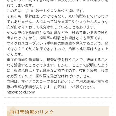
れてしまいます。
この差は、じつに数十ミクロン単位の違いです。
そもそも、根幹はまっすぐでもなく、丸い筒型をしているわけ
でもありません。人によってはかまぼこやひょうたんのような
穴が曲がりくねって枝分かれしていることもあります。
そんな中にある病原となる組織などを、極めて細い器具で掻き
出すわけですから、歯科医の経験と技術はとても重要です。
マイクロスコープという手術用の顕微鏡を導入することで、勘
ではなく目で見て治療できますので、治療の成功率は大きく上
がります。
重度の虫歯や歯周病は、根管治療を行うことで、抜歯すること
なく治療することができます。しかし、ここまで説明したよう
に、根管治療はとても繊細な治療ですので、技術と経験、設備
か必要ですので、歯科医を選ばなければいけません。
当院は、マイクロスコープをはじめとした専用の設備と根管治
療の豊富な実績があります。お気軽にご相談ください。
http://icco-d.com/
再根管治療のリスク