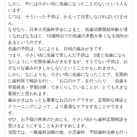
しかし、中には小さい頃に虫歯になったことのないという人も
います。
じつは、そういった子供は、かえって注意しなければいけませ
ん。
なぜなら、日本小児歯科学会によると、虫歯治療開始年齢が遅
くなればなるほど、12歳時点での虫歯の本数が多くなる傾向が
あるというのです。
虫歯の予防は、なによりも、日頃の歯みがきです。
つまり、小さい頃に虫歯で苦しんだ子供は、2度と虫歯になら
ないように一生懸命歯みがきをするが、そうでない子供は、お
ざなりな歯みがきしかしないということかもしれません。
しかし、なによりも、小さい頃に虫歯になったことで、定期的
に歯科医で検診を行い、「お口のケア」を行ったり、「虫歯を
早期発見・早期治療」できたりしていることが、とても大きな
要因だと思われます。
歯みがきはもっとも重要なお口のケアですが、定期的な検診と
クリーニングによって、より最適なケアをすることができま
す。
ぜひ、お子様の将来のためにも、小さい頃から歯科定期検診を
受けるようにすることをおすすめします。
当院では、一般歯科治療の他、小児歯科、予防歯科治療も行っ