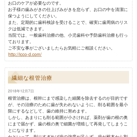
お口のケアが必要なのです。
お子様の歯みがきの仕上げみがきを怠らず、お口の中を清潔に
保つようにしてください。
また、定期的に歯科検診を受けることで、確実に歯周病のリス
クは低減できます。
当院では、一般歯科治療の他、小児歯科や予防歯科治療も行っ
ております。
ご不安な事がございましたらお気軽にご相談ください。
http://icco-d.com/
繊細な根管治療
2018年12月7日
根管治療は、根幹にまで感染した細菌を除去するのが目的です
が、その治療のために歯が失われないように、削る範囲を最小
限にするなどして、歯の維持に努めます。
しかし、あまりにも削る範囲が小さければ、薬剤が歯の根の奥
にまで届かず、歯の根の奥で細菌が増殖して再発してしまうこ
とになります。
かといって、削りすぎれば歯の強度が足らず、歯が根本から割