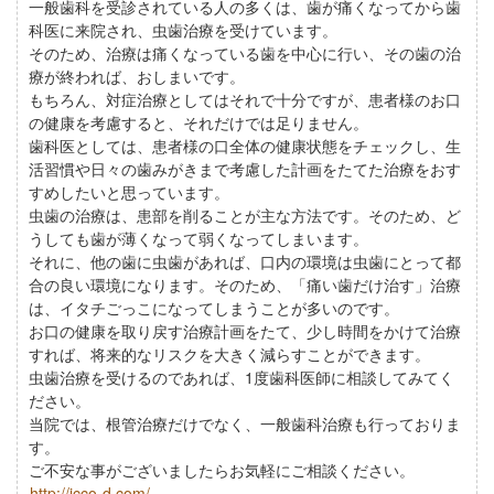
一般歯科を受診されている人の多くは、歯が痛くなってから歯
科医に来院され、虫歯治療を受けています。
そのため、治療は痛くなっている歯を中心に行い、その歯の治
療が終われば、おしまいです。
もちろん、対症治療としてはそれで十分ですが、患者様のお口
の健康を考慮すると、それだけでは足りません。
歯科医としては、患者様の口全体の健康状態をチェックし、生
活習慣や日々の歯みがきまで考慮した計画をたてた治療をおす
すめしたいと思っています。
虫歯の治療は、患部を削ることが主な方法です。そのため、ど
うしても歯が薄くなって弱くなってしまいます。
それに、他の歯に虫歯があれば、口内の環境は虫歯にとって都
合の良い環境になります。そのため、「痛い歯だけ治す」治療
は、イタチごっこになってしまうことが多いのです。
お口の健康を取り戻す治療計画をたて、少し時間をかけて治療
すれば、将来的なリスクを大きく減らすことができます。
虫歯治療を受けるのであれば、1度歯科医師に相談してみてく
ださい。
当院では、根管治療だけでなく、一般歯科治療も行っておりま
す。
ご不安な事がございましたらお気軽にご相談ください。
http://icco-d.com/