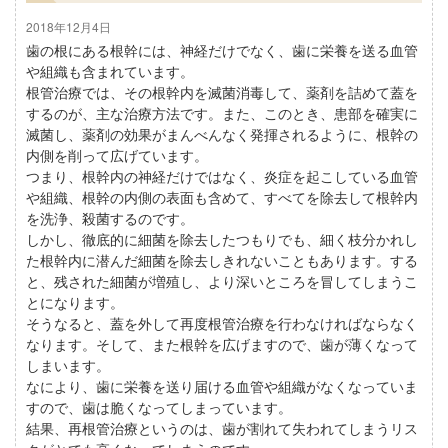
2018年12月4日
歯の根にある根幹には、神経だけでなく、歯に栄養を送る血管
や組織も含まれています。
根管治療では、その根幹内を滅菌消毒して、薬剤を詰めて蓋を
するのが、主な治療方法です。また、このとき、患部を確実に
滅菌し、薬剤の効果がまんべんなく発揮されるように、根幹の
内側を削って広げています。
つまり、根幹内の神経だけではなく、炎症を起こしている血管
や組織、根幹の内側の表面も含めて、すべてを除去して根幹内
を洗浄、殺菌するのです。
しかし、徹底的に細菌を除去したつもりでも、細く枝分かれし
た根幹内に潜んだ細菌を除去しきれないこともあります。する
と、残された細菌が増殖し、より深いところを冒してしまうこ
とになります。
そうなると、蓋を外して再度根管治療を行わなければならなく
なります。そして、また根幹を広げますので、歯が薄くなって
しまいます。
なにより、歯に栄養を送り届ける血管や組織がなくなっていま
すので、歯は脆くなってしまっています。
結果、再根管治療というのは、歯が割れて失われてしまうリス