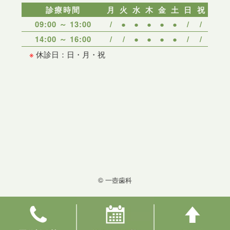
診療時間
月
火
水
木
金
土
日
祝
09:00 ～ 13:00
/
●
●
●
●
●
/
/
14:00 ～ 16:00
/
/
●
●
●
●
/
/
※
休診日：日・月・祝
© 一壺歯科