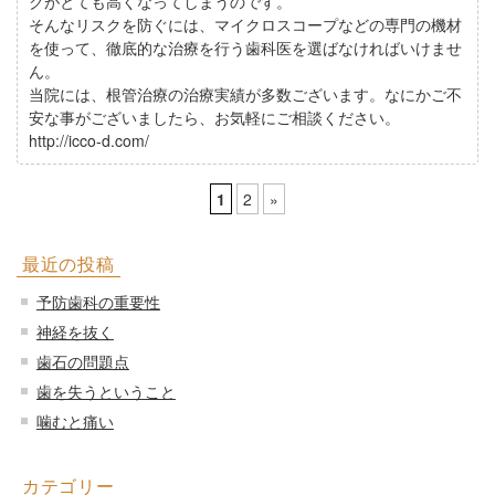
クがとても高くなってしまうのです。
そんなリスクを防ぐには、マイクロスコープなどの専門の機材
を使って、徹底的な治療を行う歯科医を選ばなければいけませ
ん。
当院には、根管治療の治療実績が多数ございます。なにかご不
安な事がございましたら、お気軽にご相談ください。
http://icco-d.com/
1
2
»
最近の投稿
予防歯科の重要性
神経を抜く
歯石の問題点
歯を失うということ
噛むと痛い
カテゴリー