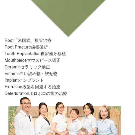
Root
「米国式」根管治療
Root Fracture
歯根破折
Tooth Replantation
自家歯牙移植
Mouthpiece
マウスピース矯正
Ceramic
セラミック矯正
Esthetic
白い詰め物・被せ物
Implant
インプラント
Extrusion
抜歯を回避する治療
Deterioration
ボロボロの歯の治療