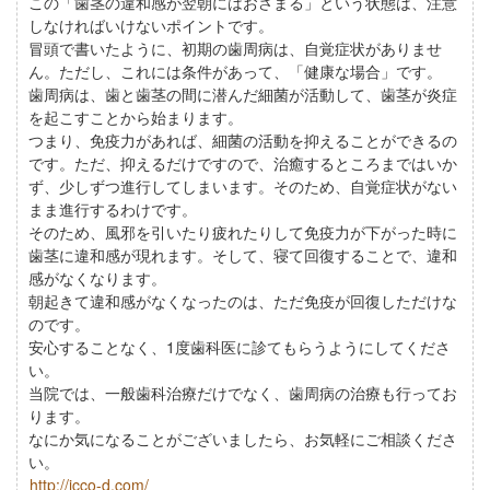
この「歯茎の違和感が翌朝にはおさまる」という状態は、注意
しなければいけないポイントです。
冒頭で書いたように、初期の歯周病は、自覚症状がありませ
ん。ただし、これには条件があって、「健康な場合」です。
歯周病は、歯と歯茎の間に潜んだ細菌が活動して、歯茎が炎症
を起こすことから始まります。
つまり、免疫力があれば、細菌の活動を抑えることができるの
です。ただ、抑えるだけですので、治癒するところまではいか
ず、少しずつ進行してしまいます。そのため、自覚症状がない
まま進行するわけです。
そのため、風邪を引いたり疲れたりして免疫力が下がった時に
歯茎に違和感が現れます。そして、寝て回復することで、違和
感がなくなります。
朝起きて違和感がなくなったのは、ただ免疫が回復しただけな
のです。
安心することなく、1度歯科医に診てもらうようにしてくださ
い。
当院では、一般歯科治療だけでなく、歯周病の治療も行ってお
ります。
なにか気になることがございましたら、お気軽にご相談くださ
い。
http://icco-d.com/