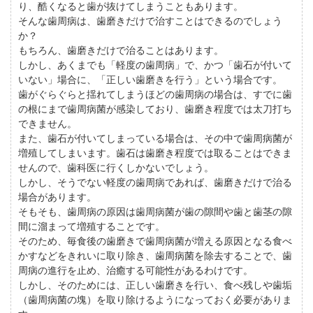
り、酷くなると歯が抜けてしまうこともあります。
そんな歯周病は、歯磨きだけで治すことはできるのでしょう
か？
もちろん、歯磨きだけで治ることはあります。
しかし、あくまでも「軽度の歯周病」で、かつ「歯石が付いて
いない」場合に、「正しい歯磨きを行う」という場合です。
歯がぐらぐらと揺れてしまうほどの歯周病の場合は、すでに歯
の根にまで歯周病菌が感染しており、歯磨き程度では太刀打ち
できません。
また、歯石が付いてしまっている場合は、その中で歯周病菌が
増殖してしまいます。歯石は歯磨き程度では取ることはできま
せんので、歯科医に行くしかないでしょう。
しかし、そうでない軽度の歯周病であれば、歯磨きだけで治る
場合があります。
そもそも、歯周病の原因は歯周病菌が歯の隙間や歯と歯茎の隙
間に溜まって増殖することです。
そのため、毎食後の歯磨きで歯周病菌が増える原因となる食べ
かすなどをきれいに取り除き、歯周病菌を除去することで、歯
周病の進行を止め、治癒する可能性があるわけです。
しかし、そのためには、正しい歯磨きを行い、食べ残しや歯垢
（歯周病菌の塊）を取り除けるようになっておく必要がありま