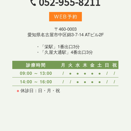
052-955-8211
〒460-0003
愛知県名古屋市中区錦3-7-14 ATビル2F
・「栄駅」1番出口3分
・「久屋大通駅」4番出口3分
診療時間
月
火
水
木
金
土
日
祝
09:00 ～ 13:00
/
●
●
●
●
●
/
/
14:00 ～ 16:00
/
/
●
●
●
●
/
/
※
休診日：日・月・祝