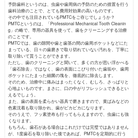
予防歯科というのは、虫歯や歯周病の予防のための措置を行う
歯科治療のことで、とても費用対効果の高いものです。
その中でも注目されているPMTCをご存じでしょうか？
PMTCというのは、「Professional Mechanical Tooth Cleanin
g」の略で、専用の器具を使って、歯をクリーニングする治療
のことです。
PMTCでは、歯の隙間や歯と歯茎の間の歯周ポケットなどにた
まっている、日々の歯磨きで取り切れていない汚れを、丁寧に
取り除いて貰うことができます。
ただし、歯のクリーニングと聞いて、多くの方が思い浮かべる
「歯石除去」ではなく、歯の表面にこびり付いた歯垢や、歯周
ポケットにたまった細菌の塊を、徹底的に除去します。
そのため、治療中に痛みはまったくなく、むしろ、さっぱりと
心地よいものです。まさに、口の中がリフレッシュできるとい
えるでしょう。
また、歯の表面を柔らかい器具で磨きますので、黄ばみなどの
色素沈着も取り除かれ、歯がピカピカになります。
そのうえで、フッ素塗布も行ってもらえますので、虫歯にも強
くなります。
もちろん、歯石がある場合はこれだけでは完璧ではありません
が、1度歯石を取り除いた後であれば、PMTCを定期的に行う