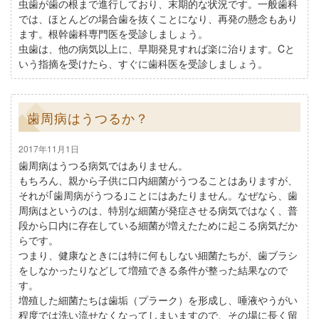
虫歯が歯の根まで進行しており、末期的な状況です。一般歯科
では、ほとんどの場合歯を抜くことになり、再発の懸念もあり
ます。根幹歯科専門医を受診しましょう。
虫歯は、他の病気以上に、早期発見すれば楽に治ります。Cと
いう指摘を受けたら、すぐに歯科医を受診しましょう。
歯周病はうつるか？
2017年11月1日
歯周病はうつる病気ではありません。
もちろん、親から子供に口内細菌がうつることはありますが、
それが｢歯周病がうつる｣ことにはあたりません。なぜなら、歯
周病はというのは、特別な細菌が発症させる病気ではなく、普
段から口内に存在している細菌が増えたために起こる病気だか
らです。
つまり、健康なときには特に何もしない細菌たちが、歯ブラシ
をしなかったりなどして増殖できる条件が整った結果なので
す。
増殖した細菌たちは歯垢（プラーク）を形成し、唾液やうがい
程度では洗い流せなくなってしまいますので、その場に長く留