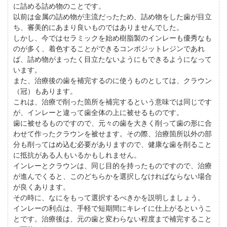
に詰める詰め物のことです。
以前は金属の詰め物が主流だったため、詰め物をした歯が目立
ち、審美的にあまり良いものではありませんでした。
しかし、今ではセラミックを始め樹脂製のインレーも優秀なも
のが多く、着色することができるコンポジットレジンであれ
ば、詰め物がまったく目立たないようにもできるようになって
います。
また、治療後の歯を補完するのに使うものとしては、クラウン
（冠）もあります。
これは、治療で削った箇所を補完するという意味では同じです
が、インレーと違って歯全体の上に被せるものです。
歯に被せるものですので、元々の歯を大きく削って歯の形に合
わせて作ったクラウンを被せます。その際、治療箇所以外の部
分も削ってはめ込む必要がありますので、健康な歯を削ること
に抵抗がある人もいるかもしれません。
インレーとクラウンは、同じ目的を持ったものですので、治療
が進んでくると、このどちらかを選択しなければならない場合
が良くあります。
その時に、なにをもって選択するべきかを説明しましょう。
インレーの利点は、手軽で短期間にキレイに仕上がるというこ
とです。治療後は、元の歯と変わらない程度まで補完すること