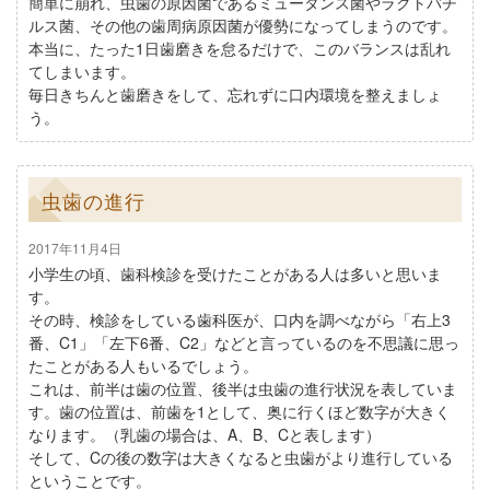
簡単に崩れ、虫歯の原因菌であるミュータンス菌やラクトバチ
ルス菌、その他の歯周病原因菌が優勢になってしまうのです。
本当に、たった1日歯磨きを怠るだけで、このバランスは乱れ
てしまいます。
毎日きちんと歯磨きをして、忘れずに口内環境を整えましょ
う。
虫歯の進行
2017年11月4日
小学生の頃、歯科検診を受けたことがある人は多いと思いま
す。
その時、検診をしている歯科医が、口内を調べながら「右上3
番、C1」「左下6番、C2」などと言っているのを不思議に思っ
たことがある人もいるでしょう。
これは、前半は歯の位置、後半は虫歯の進行状況を表していま
す。歯の位置は、前歯を1として、奥に行くほど数字が大きく
なります。（乳歯の場合は、A、B、Cと表します）
そして、Cの後の数字は大きくなると虫歯がより進行している
ということです。