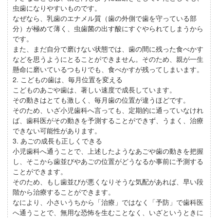
虫歯になりやすいものです。
なぜなら、乳歯のエナメル質（歯の外側で歯を守っている部
分）が極めて薄く、虫歯菌の出す酸にすぐやられてしまうから
です。
また、まだ自分で磨けない状態では、歯の間に残った食べかす
などを思うようにとることができません。そのため、親が一生
懸命に磨いているつもりでも、食べかすが残ってしまいます。
2. こどもの歯は、毎月位置を変える
こどものあごや歯は、著しい速度で成長しています。
その動きはとても激しく、毎月歯の位置が違うほどです。
そのため、いざ小児歯科へ言っても、定期的に通っていなけれ
ば、歯科医がその動きを予測することができず、うまく、治療
できない可能性があります。
3. あごの成長も正しくできる
小児歯科へ通うことで、上述したようなあごや歯の動きを把握
し、そこから歯並びやあごの位置がどうなるか事前に予測する
ことができます。
そのため、もし歯並びが悪くなりそうな気配があれば、早い段
階から治療することができます。
なにより、小さいうちから「治療」ではなく「予防」で歯科医
へ通うことで、無用な恐怖を生むことなく、いざというときに