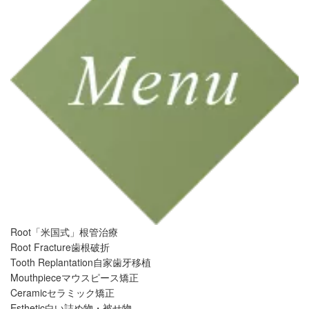
Root
「米国式」根管治療
Root Fracture
歯根破折
Tooth Replantation
自家歯牙移植
Mouthpiece
マウスピース矯正
Ceramic
セラミック矯正
Esthetic
白い詰め物・被せ物