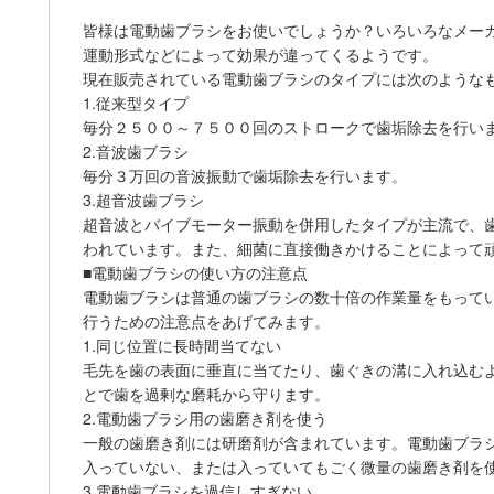
皆様は電動歯ブラシをお使いでしょうか？いろいろなメー
運動形式などによって効果が違ってくるようです。
現在販売されている電動歯ブラシのタイプには次のような
1.従来型タイプ
毎分２５００～７５００回のストロークで歯垢除去を行い
2.音波歯ブラシ
毎分３万回の音波振動で歯垢除去を行います。
3.超音波歯ブラシ
超音波とバイブモーター振動を併用したタイプが主流で、
われています。また、細菌に直接働きかけることによって
■電動歯ブラシの使い方の注意点
電動歯ブラシは普通の歯ブラシの数十倍の作業量をもって
行うための注意点をあげてみます。
1.同じ位置に長時間当てない
毛先を歯の表面に垂直に当てたり、歯ぐきの溝に入れ込む
とで歯を過剰な磨耗から守ります。
2.電動歯ブラシ用の歯磨き剤を使う
一般の歯磨き剤には研磨剤が含まれています。電動歯ブラ
入っていない、または入っていてもごく微量の歯磨き剤を
3.電動歯ブラシを過信しすぎない