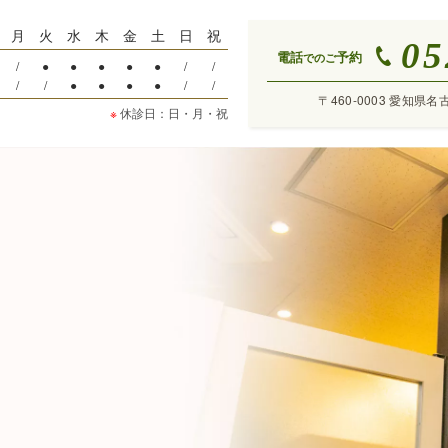
月
火
水
木
金
土
日
祝
05
電話
予約
でのご
/
●
●
●
●
●
/
/
/
/
●
●
●
●
/
/
〒460-0003 愛知県名
※
休診日：日・月・祝