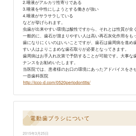
2.唾液がアルカリ性寄りである
3.唾液を中性にしようとする働きが強い
4.唾液がサラサラしている
などが挙げられます。
虫歯が出来やすい環境は酸性ですから、それとは性質が全
一般的に、歯石が溜まりやすい人は高い再石灰化作用をも
歯になりにくいのはいいことですが、歯石は歯周病を進め
すい人はよりこまめな歯石取りが必要となってきます。
歯周病はお手入れ次第で予防することが可能です。大事な
ナンスをお勧めいたします。
当医院では、患者様のお口の環境にあったアドバイスをさ
一壺歯科医院
http://icco-d.com/0520periodontitis/
電動歯ブラシについて
2015年3月25日