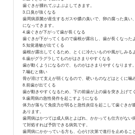
歯ぐきが腫れてぶよぶよしてきます。
3.口臭が強くなる
歯周病原菌が産生するガスや膿の臭いで、卵の腐った臭い
になってきます。
4.歯ぐきが下がって歯が長くなる
歯ぐきが下がってくるので歯根が露出し、歯が長くなった
5.知覚過敏が出てくる
歯根が露出してくるため、とくに冷たいものや風がしみる
6.歯がグラグラしてものがはさまりやすくなる
歯が動くようになるので、ものがはさまりやすくなります
7.噛むと痛い
骨が溶けて支えが弱くなるので、硬いものなどはとくに噛
8.前歯が出てくる
歯が動きやすくなるため、下の前歯が上の歯を突き上げて
9.歯周病の急性発作を起こすようになる
体力が落ちて免疫力が弱ると急性炎症を起こして歯ぐきが
あります。
歯周病はかつては成人病とよばれ、かかっても仕方がない
て対処すれば予防できる病気です。
歯周病にかかっている方も、心がけ次第で進行を止めるこ