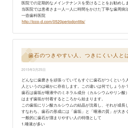
医院での定期的なメインテナンスを受けることをお勧めし
当医院では患者さま一人一人に時間をかけた丁寧な歯周病
一壺歯科医院
http://icco-d.com/0520periodontitis/
歯石のつきやすい人、つきにくい人と
2015年3月25日
どんなに歯磨きを頑張っていてもすぐに歯石がつくという
人というのは確かに存在します。この違いは何でしょうか
歯石は歯垢が唾液中のミネラル成分（カルシウムやリン酸
はまず歯垢が付着するところから始まります。
この歯垢にリン酸カルシウムの結晶が沈着し、それが成長
すなわち、歯石の形成には「歯垢」と「唾液の質」が大き
一般的に歯石が溜まりやすい人の特徴として
1.唾液が多い