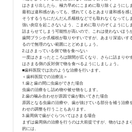
はさまり出したら、極力早めにこまめに取り除くようにし
最初は違和感があっても、慣れてくるとあまり違和感を感
そうするうちにだんだん爪楊枝などでも取れなくなってし
強い炎症を起こさないよう、こまめに取りのぞくようにし
詰まらせてしまう可能性が高いので、これは使わないほう
歯間ブラシか爪楊枝が取りやすいですが、あまり深追いす
るので無理のない範囲にとどめましょう。
2.はさまっている側で物を食べない
一度はさまったところは隙間が広くなり、さらに詰まりや
はさまる側の反対側で物を食べるようにしましょう。
■歯科医院では次のような治療を行います。
＜歯科医院での治療法＞
1.歯と歯の間に虫歯ができた場合
虫歯の治療をし詰め物や被せ物をします。
2.歯の噛み合わせが原因で歯が動いてきた場合
原因となる虫歯の治療や、歯が抜けている部分を補う治療
わせの調整を行うこともあります。
3.歯周病で歯がぐらついてはさまる場合
まずは歯周病の治療を行うのは大前提ですが、物がはさま
的には、