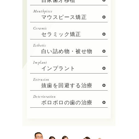
自家歯牙移植
Mouthpiece
マウスピース矯正
Ceramic
セラミック矯正
Esthetic
白い詰め物・被せ物
Implant
インプラント
Extrusion
抜歯を回避する治療
Deterioration
ボロボロの歯の治療